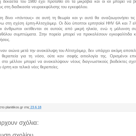
δεκαετία του 1980 έχει προταθεί ότι τα μικρόβια και οι ιοί μπορεί να β
υς στη διαδικασία νευροεκφύλισης του εγκεφάλου.
τη δίνει «πόντους» σε αυτή τη θεωρία και γι αυτό θα αναζοωγονήσει τις 
νω στη σχέση έρπη-Αλτσχάιμερ. Οι δύο ύποπτοι ερπητοϊοί HHV 6A και 7 εί
 οι άνθρωποι εκτίθενται σε αυτούς από μικρή ηλικία, ενώ η μόλυνση σ
αθόλου συμπτώματα. Στην πορεία μπορεί να προκαλέσουν εγκεφαλίτιδα κ
θήσεις.
ναν αιώνα μετά την ανακάλυψη του Αλτσχάιμερ, δεν υπάρχει ακόμη αποτελ
θεραπεία για τη νόσο, ούτε καν σαφής αιτιολογία της. Ορισμένοι επι
ι στο μέλλον μπορεί να ανακαλύψουν νέους διαγνωστικούς βιοδείκτες σχετ
ου έρπη και τελικά νέες θεραπείες.
το planitikos.gr στις
23.6.18
ρχουν σχόλια:
υση σχολίου