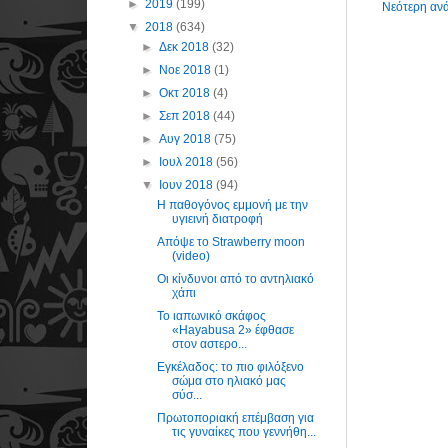
►
2019
(199)
Νεότερη αν
▼
2018
(634)
►
Δεκ 2018
(32)
►
Νοε 2018
(1)
►
Οκτ 2018
(4)
►
Σεπ 2018
(44)
►
Αυγ 2018
(75)
►
Ιουλ 2018
(56)
▼
Ιουν 2018
(94)
Η παθογόνος εμμονή με την
υγιεινή διατροφή
Απόψε το Strawberry moon
(video)
Οι κίνδυνοι από το αντηλιακό
χάπι
Το ιαπωνικό σκάφος
«Hayabusa 2» έφθασε
στον αστερο...
Εγκέλαδος: το πιο φιλόξενο
σώμα στο ηλιακό μας
σύσ...
Πρωτοποριακή επέμβαση για
τις γυναίκες που γεννήθη...