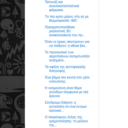
Τατουάζ και
ανοσοκατασταλτικά
φάρμακα
Tο πιο κρύο μέρος στη γη με
θερμοκρασία -98C
Πραγματοποιήθηκε
ρεαλιστική 3D
ανακατασκευή του πρ...
Όταν οι όρκες σκοτώνουν για
να παίξουν: η αθώα βια...
Το προσωπικό των
αεροπλάνων αντιμετωπίζει
αυξημένο...
Τα οφέλη της φυτοφαγικής
διατροφής
Ένα βήμα πιο κοντά στο χάπι
ινσουλίνης
Η νοημοσύνη είναι θέμα
γονιδίων σύμφωνα με νέα
έρευνα
Σύνδρομο Ekbom: η
αυταπάτη ότι ένα έντομο
κατοικεί...
Ο παγκόσμιος άτλας της
ερημοποίησης: το μέλλον
της...