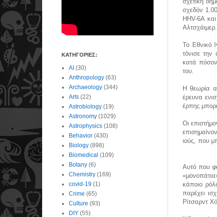
σχετική δημ
σχεδόν 1.0
HHV-6A και
Αλτσχάιμε
Το Εθνικό 
τόνισε την
ΚΑΤΗΓΟΡΙΕΣ:
κατά πόσον
AI
(30)
του.
Anthropology
(63)
Archaeology
(344)
Η θεωρία α
Arts
(22)
έρευνα ενισ
έρπης μπορε
Astrobiology
(19)
Astronomy
(1029)
Οι επιστήμον
Astrophysics
(108)
επισημαίνο
Behavior
(430)
ιούς, που μ
Biology
(898)
Biomedical
(109)
Botany
(6)
Αυτό που φα
Chemistry
(169)
«μονοπάτια
covid-19
(1)
κάποιο ρόλ
παρέχει ισχ
Crime
(65)
Ρίτσαρντ Χ
Culture
(93)
DIY
(55)