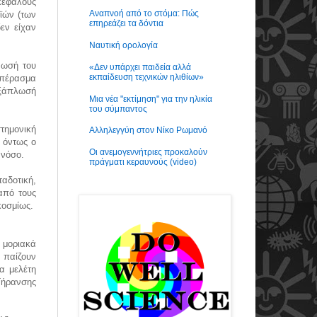
κεφάλους
Αναπνοή από το στόμα: Πώς
ϊών (των
επηρεάζει τα δόντια
εν είχαν
Ναυτική ορολογία
νωσή του
«Δεν υπάρχει παιδεία αλλά
εκπαίδευση τεχνικών ηλιθίων»
μπέρασμα
εξάπλωσή
Μια νέα "εκτίμηση" για την ηλικία
του σύμπαντος
τημονική
Αλληλεγγύη στον Νίκο Ρωμανό
ι όντως ο
Οι ανεμογεννήτριες προκαλούν
κή νόσο.
πράγματι κεραυνούς (video)
ταδοτική,
από τους
γκοσμίως.
α μοριακά
 παίζουν
α μελέτη
 Γήρανσης