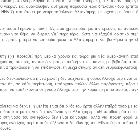
οσίευση στο νευρολογικό περιοδικό "Neuron" (Νευρών), μελέτησαν τους εγ
00 νεκρών και ανακάλυψαν αυξημένη παρουσία -έως διπλάσια- δύο ερπητο
 HHV-7) στα άτομα με νευροπαθολογία Αλτσχάιμερ, σε σχέση με όσους δ
ρ.
Ινστιτούτο Γήρανσης των ΗΠΑ, που χρηματοδότησε την έρευνα, σε ανακοί
 ανάγκη το θέμα να διερευνηθεί περαιτέρω, ώστε να εξαχθεί οριστικό συ
 ο έρπης μπορεί να «πυροδοτήσει» το Αλτσχάιμερ ή να βοηθήσει στην 
υτή είχε προταθεί πριν μερικά χρόνια και τώρα μια νέα αμερικανική επισ
χύει τις υποψίες, αν και δεν μπορεί ακόμη να πει κανείς με βεβαιότητα ότ
ί να προκαλέσει ή να επιδεινώσει τη μέχρι στιγμής ανίατη νευροεκφυλιστι
ες διευκρίνισαν ότι η νέα μελέτη δεν δείχνει ότι η νόσος Αλτσχάιμερ είναι με
ντας ότι, σε κάθε περίπτωση, υπάρχουν πολλοί άλλοι παράγοντες, πέρα 
πορεί να εμπλέκονται στη νόσο Αλτσχάιμερ, την κυριότερη αιτία άνοιας πα
ίνεται να δείχνει η μελέτη είναι ότι ο ιός του έρπη αλληλεπιδρά τόσο με τ
» όσο και με τα γονίδια κινδύνου για Αλτσχάιμερ. «Η υπόθεση ότι οι ιοί
ο στη νόσο του εγκεφάλου δεν είναι καινούρια, αλλά για πρώτη φορά μι
υρές ενδείξεις περί αυτού» δήλωσε ο διευθυντής του Εθνικού Ινστιτούτου
όουντς.