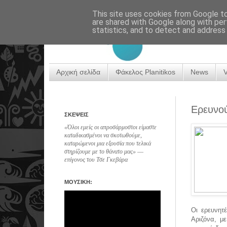
This site uses cookies from Google to 
are shared with Google along with per
statistics, and to detect and address
Αρχική σελίδα
Φάκελος Planitikos
News
Ερευνού
ΣΚΕΨΕΙΣ
«Όλοι εμείς οι απροσάρμοστοι είμαστε
καταδικασμένοι να σκοτωθούμε,
καταρώμενοι μια εξουσία που τελικά
στηρίζουμε με το θάνατο μας» ―
επίγονος του Τσε Γκεβάρα
ΜΟΥΣΙΚΗ:
Οι ερευνητ
Αριζόνα, μ