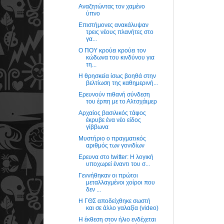
Αναζητώντας τον χαμένο
ύπνο
Επιστήμονες ανακάλυψαν
τρεις νέους πλανήτες στο
γα...
O ΠΟΥ κρούει κρούει τον
κώδωνα του κινδύνου για
τη...
Η θρησκεία ίσως βοηθά στην
βελτίωση της καθημερινή...
Ερευνούν πιθανή σύνδεση
του έρπη με το Αλτσχάιμερ
Αρχαίος βασιλικός τάφος
έκρυβε ένα νέο είδος
γίββωνα
Μυστήριο ο πραγματικός
αριθμός των γονιδίων
Ερευνα στο twitter: Η λογική
υποχωρεί έναντι του σ...
Γεννήθηκαν οι πρώτοι
μεταλλαγμένοι χοίροι που
δεν ...
Η ΓΘΣ αποδείχθηκε σωστή
και σε άλλο γαλαξία (video)
Η έκθεση στον ήλιο ενδέχεται