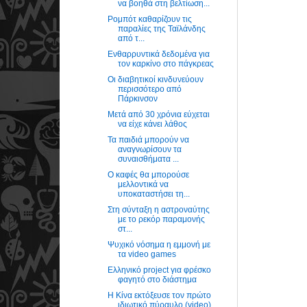
να βοηθά στη βελτίωση...
Ρομπότ καθαρίζουν τις
παραλίες της Ταϊλάνδης
από τ...
Ενθαρρυντικά δεδομένα για
τον καρκίνο στο πάγκρεας
Οι διαβητικοί κινδυνεύουν
περισσότερο από
Πάρκινσον
Μετά από 30 χρόνια εύχεται
να είχε κάνει λάθος
Τα παιδιά μπορούν να
αναγνωρίσουν τα
συναισθήματα ...
Ο καφές θα μπορούσε
μελλοντικά να
υποκαταστήσει τη...
Στη σύνταξη η αστροναύτης
με το ρεκόρ παραμονής
στ...
Ψυχικό νόσημα η εμμονή με
τα video games
Ελληνικό project για φρέσκο
φαγητό στο διάστημα
Η Κίνα εκτόξευσε τον πρώτο
ιδιωτικό πύραυλο (video)