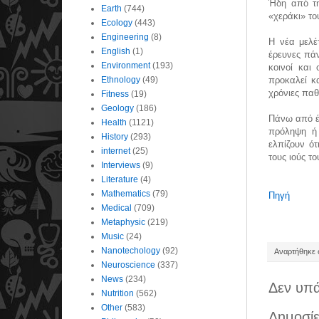
Ήδη από τη 
Earth
(744)
«χεράκι» το
Ecology
(443)
Engineering
(8)
Η νέα μελέ
English
(1)
έρευνες πά
Environment
(193)
κοινοί και
Ethnology
(49)
προκαλεί κ
χρόνιες πα
Fitness
(19)
Geology
(186)
Πάνω από έ
Health
(1121)
πρόληψη ή 
History
(293)
ελπίζουν ότ
internet
(25)
τους ιούς τ
Interviews
(9)
Literature
(4)
Mathematics
(79)
Πηγή
Medical
(709)
Metaphysic
(219)
Music
(24)
Nanotechology
(92)
Αναρτήθηκε σ
Neuroscience
(337)
News
(234)
Δεν υπά
Nutrition
(562)
Other
(583)
Δημοσίε