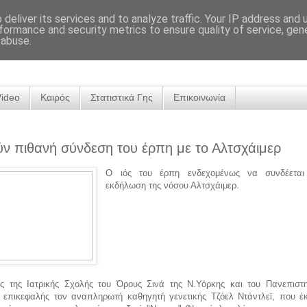
deliver its services and to analyze traffic. Your IP address and
formance and security metrics to ensure quality of service, ge
 abuse.
Video
Καιρός
Στατιστικά Γης
Επικοινωνία
ν πιθανή σύνδεση του έρπη με το Αλτσχάιμερ
Ο ιός του έρπη ενδεχομένως να συνδέεται
εκδήλωση της νόσου Αλτσχάιμερ.
ές της Ιατρικής Σχολής του Όρους Σινά της Ν.Υόρκης και του Πανεπιστη
ε επικεφαλής τον αναπληρωτή καθηγητή γενετικής Τζόελ Ντάντλεϊ, που έ