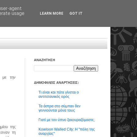
 user-agent
nerate usage
LEARN MORE
GOT IT
ΑΝΑΖΗΤΗΣΗ
 με την
ΔΗΜΟΦΙΛΕΙΣ ΑΝΑΡΤΗΣΕΙΣ:
Τι είναι και πότε γίνεται ο
αντιτετανικός ορός
Τα άστρα στο σύμπαν δεν
γεννιούνται μόνα τους
Γιατί με τον ύπνο ξεκουραζόμαστε;
μίου της
Kowloon Walled City: Η "πόλη της
καναν τη
αναρχίας"