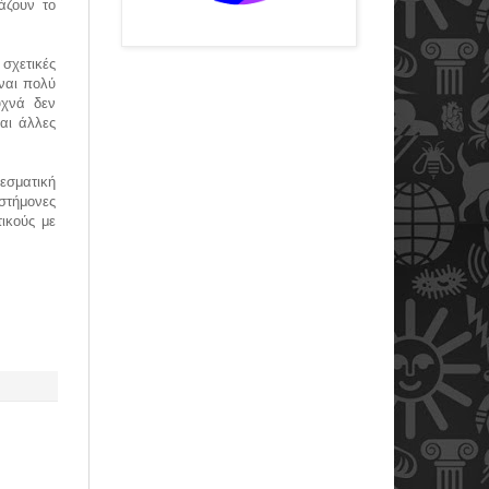
άζουν το
σχετικές
ναι πολύ
υχνά δεν
αι άλλες
εσματική
στήμονες
ικούς με