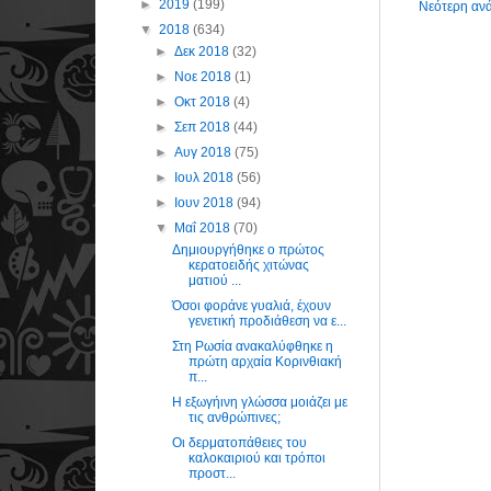
►
2019
(199)
Νεότερη αν
▼
2018
(634)
►
Δεκ 2018
(32)
►
Νοε 2018
(1)
►
Οκτ 2018
(4)
►
Σεπ 2018
(44)
►
Αυγ 2018
(75)
►
Ιουλ 2018
(56)
►
Ιουν 2018
(94)
▼
Μαΐ 2018
(70)
Δημιουργήθηκε ο πρώτος
κερατοειδής χιτώνας
ματιού ...
Όσοι φοράνε γυαλιά, έχουν
γενετική προδιάθεση να ε...
Στη Ρωσία ανακαλύφθηκε η
πρώτη αρχαία Κορινθιακή
π...
Η εξωγήινη γλώσσα μοιάζει με
τις ανθρώπινες;
Οι δερματοπάθειες του
καλοκαιριού και τρόποι
προστ...