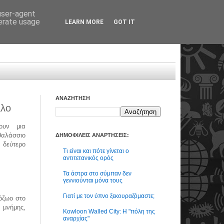
 user-agent
nerate usage
LEARN MORE
GOT IT
ΑΝΑΖΗΤΗΣΗ
λλο
ουν μια
αλάσσιο
ΔΗΜΟΦΙΛΕΙΣ ΑΝΑΡΤΗΣΕΙΣ:
 δεύτερο
Τι είναι και πότε γίνεται ο
αντιτετανικός ορός
Τα άστρα στο σύμπαν δεν
γεννιούνται μόνα τους
Γιατί με τον ύπνο ξεκουραζόμαστε;
όζωο στο
 μνήμης,
Kowloon Walled City: Η "πόλη της
αναρχίας"