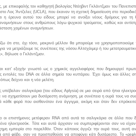
ς, με επικεφαλής τον καθηγητή βιολογίας Ντέηβιντ Γκλάντζμαν του Πανεπιστ
στο Λος 'Αντζελες (UCLA), που έκαναν τη σχετική δημοσίευση στο περιοδικ
ι η έρευνα αυτού του είδους μπορεί να ανοίξει νέους δρόμους για τη 
ναμνήσεων στους ανθρώπους λόγω ψυχικού τραύματος, καθώς και αντίστ
άσταση χαμένων αναμνήσεων.
ίζω ότι στο, όχι τόσο, μακρινό μέλλον θα μπορούμε να χρησιμοποποιούμε 
για να μετριάζουμε τις συνέπειες της νόσου Αλτσχάιμερ ή του μετατραυματικ
ς», δήλωσε ο Γκλάντζμαν.
αι κατ' εξοχήν γνωστό ως ο χημικός αγγελιαφόρος που δημιουργεί πρωτε
ις εντολές του DNA σε άλλα σημεία του κυττάρου. Έχει όμως και άλλες ση
 όπως δείχνει και η νέα μελέτη.
ς υπέβαλαν σαλιγκάρια (του είδους Aplysia) σε μια σειρά από ήπια ηλεκτρο
 να σχηματίσουν μια δυσάρεστη ανάμνηση, με συνέπεια η ουρά τους να συσ
ά κάθε φορά που αισθανόταν ένα άγγιγμα, ακόμη και όταν δεν επρόκειτο
.
ια οι επιστήμονες μετέφεραν RNA από αυτά τα σαλιγκάρια σε άλλα που δ
νένα ηλεκτροσόκ. Τότε και αυτά άρχισαν να συμπεριφέρονται σαν να είχαν
χημη εμπειρία στο παρελθόν. Όταν κάποιος άγγιζε την ουρά τους, αυτή αν
 από φόβο, σαν να προσπαθούσε να αποφύγει κάτι δυσάρεστο. Το «ρεφλ