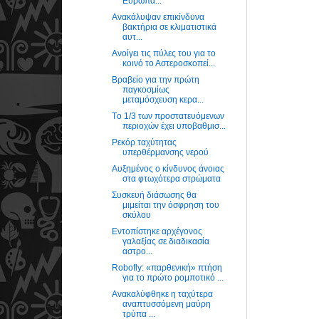
Ευρωπα...
Ανακάλυψαν επικίνδυνα
βακτήρια σε κλιματιστικά
αυτ...
Ανοίγει τις πύλες του για το
κοινό το Αστεροσκοπεί...
Βραβείο για την πρώτη
παγκοσμίως
μεταμόσχευση κερα...
Tο 1/3 των προστατευόμενων
περιοχών έχει υποβαθμισ...
Ρεκόρ ταχύτητας
υπερθέρμανσης νερού
Αυξημένος ο κίνδυνος άνοιας
στα φτωχότερα στρώματα
Συσκευή διάσωσης θα
μιμείται την όσφρηση του
σκύλου
Εντοπίστηκε αρχέγονος
γαλαξίας σε διαδικασία
αστρο...
Robofly: «παρθενική» πτήση
για το πρώτο ρομποτικό ...
Ανακαλύφθηκε η ταχύτερα
αναπτυσσόμενη μαύρη
τρύπα ...