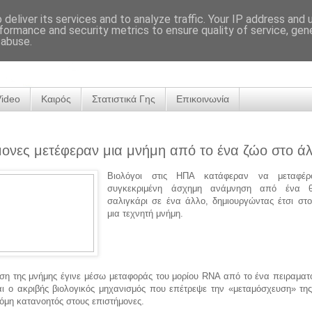
deliver its services and to analyze traffic. Your IP address and
formance and security metrics to ensure quality of service, ge
 abuse.
Video
Καιρός
Στατιστικά Γης
Επικοινωνία
ονες μετέφεραν μια μνήμη από το ένα ζώο στο ά
Βιολόγοι στις ΗΠΑ κατάφεραν να μεταφέρ
συγκεκριμένη άσχημη ανάμνηση από ένα θ
σαλιγκάρι σε ένα άλλο, δημιουργώντας έτσι στο
μια τεχνητή μνήμη.
ση της μνήμης έγινε μέσω μεταφοράς του μορίου RNA από το ένα πειραματ
αι ο ακριβής βιολογικός μηχανισμός που επέτρεψε την «μεταμόσχευση» της
κόμη κατανοητός στους επιστήμονες.