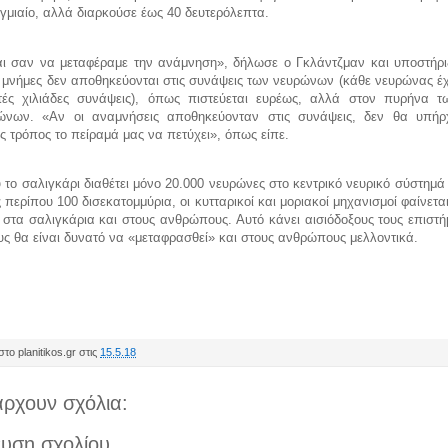
ιγμιαίο, αλλά διαρκούσε έως 40 δευτερόλεπτα.
αι σαν να μεταφέραμε την ανάμνηση», δήλωσε ο Γκλάντζμαν και υποστήρι
οι μνήμες δεν αποθηκεύονται στις συνάψεις των νευρώνων (κάθε νευρώνας έχ
τές χιλιάδες συνάψεις), όπως πιστεύεται ευρέως, αλλά στον πυρήνα τ
ώνων. «Αν οι αναμνήσεις αποθηκεύονταν στις συνάψεις, δεν θα υπήρ
ς τρόπος το πείραμά μας να πετύχει», όπως είπε.
το σαλιγκάρι διαθέτει μόνο 20.000 νευρώνες στο κεντρικό νευρικό σύστημά
περίπου 100 δισεκατομμύρια, οι κυτταρικοί και μοριακοί μηχανισμοί φαίνεται
 στα σαλιγκάρια και στους ανθρώπους. Αυτό κάνει αισιόδοξους τους επιστή
υς θα είναι δυνατό να «μεταφρασθεί» και στους ανθρώπους μελλοντικά.
το planitikos.gr στις
15.5.18
ρχουν σχόλια:
υση σχολίου