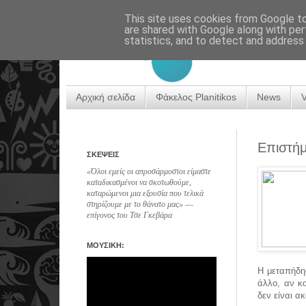
This site uses cookies from Google to 
are shared with Google along with per
statistics, and to detect and address
Αρχική σελίδα
Φάκελος Planitikos
News
Eπιστήμ
ΣΚΕΨΕΙΣ
«Όλοι εμείς οι απροσάρμοστοι είμαστε
καταδικασμένοι να σκοτωθούμε,
καταρώμενοι μια εξουσία που τελικά
στηρίζουμε με το θάνατο μας» ―
επίγονος του Τσε Γκεβάρα
ΜΟΥΣΙΚΗ:
Η μεταπήδη
άλλο, αν κ
δεν είναι α