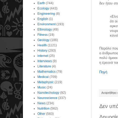
Earth
(744)
δεν ήταν στ
Ecology
(443)
Engineering
(8)
«Είν
English
(1)
ότι 
Environment
(193)
αρκε
Ethnology
(49)
νευρ
Fitness
(19)
κανεί
Geology
(186)
Health
(1121)
Παρόλο που 
History
(293)
ο άνθρωπος 
internet
(25)
πολύ όμοιοι
Interviews
(9)
η έρευνά το
Literature
(4)
Mathematics
(79)
Πηγή
Medical
(709)
Metaphysic
(219)
Music
(24)
Nanotechology
(92)
Αναρτήθηκε σ
Neuroscience
(337)
News
(234)
Δεν υπά
Nutrition
(562)
Other
(583)
Δημοσίε