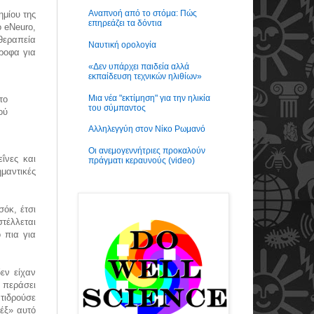
Αναπνοή από το στόμα: Πώς
ημίου της
επηρεάζει τα δόντια
ό eNeuro,
θεραπεία
Ναυτική ορολογία
ροφα για
«Δεν υπάρχει παιδεία αλλά
εκπαίδευση τεχνικών ηλιθίων»
Μια νέα "εκτίμηση" για την ηλικία
το
του σύμπαντος
ού
Αλληλεγγύη στον Νίκο Ρωμανό
Οι ανεμογεννήτριες προκαλούν
ΐνες και
πράγματι κεραυνούς (video)
μαντικές
σόκ, έτσι
τέλλεται
 πια για
εν είχαν
 περάσει
τιδρούσε
έξ» αυτό