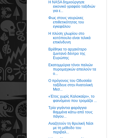
Η NASA δημιούργησε
εικονικό γραφείο ταξιδιών
για ε...
Φως στους νευρώνες
επιθετικότητας του
εγκεφάλου
Η πλύση χλωρίου στο
κοτόπουλο είναι τελικά
επικίνδυνη
Βρέθηκε το αρχαιότερο
ζωντανό δέντρο της
Ευρώπης
Εκατομμύρια τόνοι παλιών
πυρομαχικών απειλούν τα
ο...
Ο πρόγονος του Οδυσσέα
ταξίδευε στην Ανατολική
Μεσ...
«Έτος χωρίς Καλοκαίρι», το
φαινόμενο που τρομάζει ...
Τρία γιγάντια φαράγγια
θαμμένα κάτω από τους
πάγου...
Αναζητούν τη θρυλική Νέσι
με τη μέθοδο του
περιβαλ...