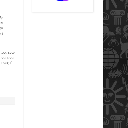
ξε
ει
ων
χε
 του, ενώ
 να είναι
μονες ότι