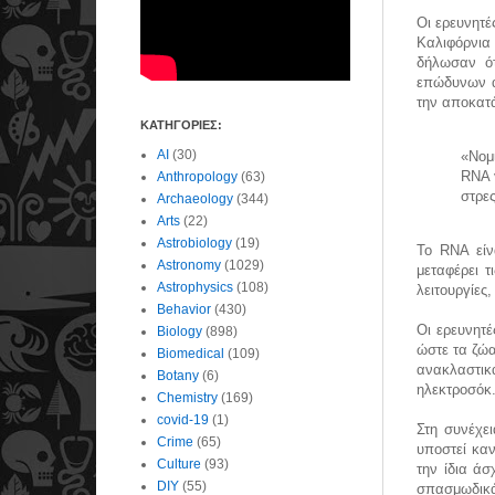
Οι ερευνητέ
Καλιφόρνια 
δήλωσαν ότ
επώδυνων α
την αποκατ
ΚΑΤΗΓΟΡΙΕΣ:
AI
(30)
«Νομ
RNA 
Anthropology
(63)
στρε
Archaeology
(344)
Arts
(22)
Astrobiology
(19)
Το RNA είν
Astronomy
(1029)
μεταφέρει τ
Astrophysics
(108)
λειτουργίες,
Behavior
(430)
Oι ερευνητέ
Biology
(898)
ώστε τα ζώα
Biomedical
(109)
ανακλαστικ
Botany
(6)
ηλεκτροσόκ
Chemistry
(169)
covid-19
(1)
Στη συνέχε
Crime
(65)
υποστεί κα
Culture
(93)
την ίδια άσ
DIY
(55)
σπασμωδικά