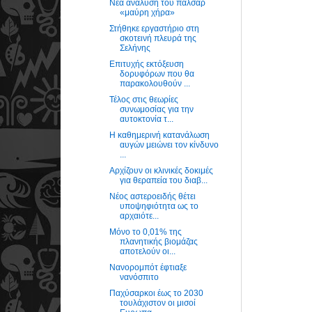
Νέα ανάλυση του πάλσαρ
«μαύρη χήρα»
Στήθηκε εργαστήριο στη
σκοτεινή πλευρά της
Σελήνης
Επιτυχής εκτόξευση
δορυφόρων που θα
παρακολουθούν ...
Τέλος στις θεωρίες
συνωμοσίας για την
αυτοκτονία τ...
Η καθημερινή κατανάλωση
αυγών μειώνει τον κίνδυνο
...
Αρχίζουν οι κλινικές δοκιμές
για θεραπεία του διαβ...
Νέος αστεροειδής θέτει
υποψηφιότητα ως το
αρχαιότε...
Μόνο το 0,01% της
πλανητικής βιομάζας
αποτελούν οι...
Νανορομπότ έφτιαξε
νανόσπιτο
Παχύσαρκοι έως το 2030
τουλάχιστον οι μισοί