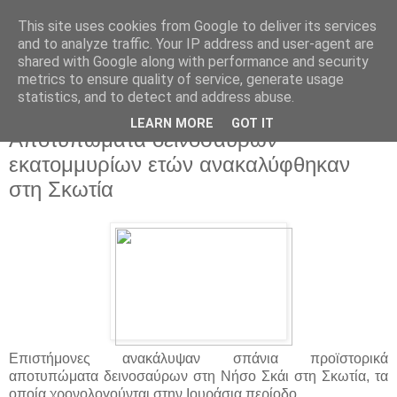
This site uses cookies from Google to deliver its services
and to analyze traffic. Your IP address and user-agent are
shared with Google along with performance and security
metrics to ensure quality of service, generate usage
statistics, and to detect and address abuse.
▼
LEARN MORE
GOT IT
Αποτυπώματα δεινοσαύρων
εκατομμυρίων ετών ανακαλύφθηκαν
στη Σκωτία
Επιστήμονες ανακάλυψαν σπάνια προϊστορικά
αποτυπώματα δεινοσαύρων στη Νήσο Σκάι στη Σκωτία, τα
οποία χρονολογούνται στην Ιουράσια περίοδο.