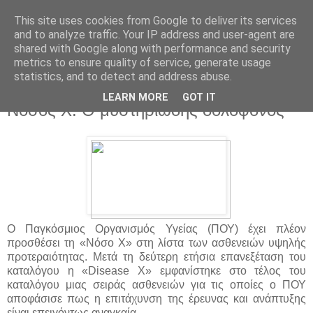
This site uses cookies from Google to deliver its services
and to analyze traffic. Your IP address and user-agent are
shared with Google along with performance and security
metrics to ensure quality of service, generate usage
statistics, and to detect and address abuse.
▼
LEARN MORE
GOT IT
Νόσος Χ: Ο μυστηριώδης δολοφόνος
Ο Παγκόσμιος Οργανισμός Υγείας (ΠΟΥ) έχει πλέον
προσθέσει τη «Νόσο Χ» στη λίστα των ασθενειών υψηλής
προτεραιότητας. Μετά τη δεύτερη ετήσια επανεξέταση του
καταλόγου η «Disease X» εμφανίστηκε στο τέλος του
καταλόγου μιας σειράς ασθενειών για τις οποίες ο ΠΟΥ
αποφάσισε πως η επιτάχυνση της έρευνας και ανάπτυξης
είναι επειγόντως αναγκαία.