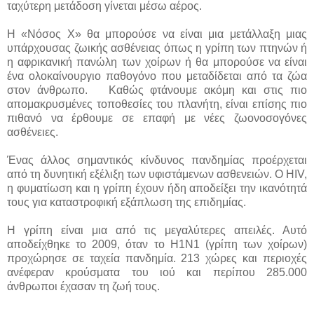
ταχύτερη μετάδοση γίνεται μέσω αέρος.
Η «Νόσος Χ» θα μπορούσε να είναι μια μετάλλαξη μιας
υπάρχουσας ζωικής ασθένειας όπως η γρίπη των πτηνών ή
η αφρικανική πανώλη των χοίρων ή θα μπορούσε να είναι
ένα ολοκαίνουργιο παθογόνο που μεταδίδεται από τα ζώα
στον άνθρωπο. Καθώς φτάνουμε ακόμη και στις πιο
απομακρυσμένες τοποθεσίες του πλανήτη, είναι επίσης πιο
πιθανό να έρθουμε σε επαφή με νέες ζωονοσογόνες
ασθένειες.
Ένας άλλος σημαντικός κίνδυνος πανδημίας προέρχεται
από τη δυνητική εξέλιξη των υφιστάμενων ασθενειών. Ο HIV,
η φυματίωση και η γρίπη έχουν ήδη αποδείξει την ικανότητά
τους για καταστροφική εξάπλωση της επιδημίας.
Η γρίπη είναι μια από τις μεγαλύτερες απειλές. Αυτό
αποδείχθηκε το 2009, όταν το H1N1 (γρίπη των χοίρων)
προχώρησε σε ταχεία πανδημία. 213 χώρες και περιοχές
ανέφεραν κρούσματα του ιού και περίπου 285.000
άνθρωποι έχασαν τη ζωή τους.