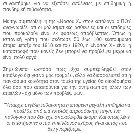
συναντήθηκε για να εξετάσει ασθένειες με επιδημική ή
πανδημική πιθανότητα.
Με την συμπερίληψή της «Νόσου Χ» στον κατάλογο, ο ΠΟΥ
αναγνωρίζει ότι οι μολυσματικές ασθένειες και οι επιδημίες
που προκαλούν είναι εκ φύσεως απρόβλεπτες. Όπως η
ισπανική γρίπη που σκότωσε 50 έως 100 εκατομμύρια
άτομα μεταξύ του 1918 και του 1920, η «Νόσος Χ» είναι η
καταστροφή που κανείς δεν μπορεί να προβλέψει μέχρι να
είναι πολύ αργά.
Σημειώνεται ωστόσο πως έχει συμπεριληφθεί στον
κατάλογο όχι για να μας τρομάξει, αλλά να διασφαλιστεί ότι η
παγκόσμια κοινότητα στον τομέα της υγείας θα οικοδομήσει
όλα όσα που απαιτούνται για την αντιμετώπιση όλων των
απειλών - όχι μόνο των προβλέψιμων.
"Υπάρχει μεγάλη πιθανότητα η επόμενη μεγάλη επιδημία να
προέλθει από μια εντελώς απροσδόκητη πηγή, ένα
παθογόνο που δεν έχει αποκαλυφθεί ακόμα. Και όπως λένε
οι επιστήμονες ο πιο επικίνδυνος εχθρός είναι αυτός που
δεν γνωρίζουμε."