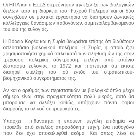
Οι ΗΠΑ και η ΕΣΣΔ διερεύνησαν την εξέλιξη των βιολογικών
όπλων κατά τη διάρκεια του Ψυχρού Πολέμου και οι δύο
συνεχίζουν σε μυστικά εργαστήρια να διατηρούν ζωντανές
καλλιέργειες θανάσιμων παθογόνων, συμπεριλαμβανομένου
του ιού της ευλογιάς.
Η Βόρεια Κορέα και η Συρία θεωρείται επίσης ότι διαθέτουν
οπλοστάσιο βιολογικού πολέμου. Η Συρία, η οποία έχει
χρησιμοποιήσει χημικά όπλα κατά των πληθυσμών της στην
τρέχουσα πολεμική σύγκρουση, επλήγη από σπάνιο
ξέσπασμα ευλογιάς το 1972 και πιστεύεται ότι έκτοτε
διατηρεί στελέχη του ιού εντός του στρατιωτικού-
βιομηχανικού συγκροτήματος της.
Αν και ο αριθμός των περιστατικών με βιολογικά όπλα μέχρι
σήμερα είναι στην πραγματικότητα πολύ μικρός, αυτό θα
μπορούσε να αλλάξει καθώς υπάρχουν πάντα φόβοι
διαρροής το υλικού σε τρομοκράτες.
Υπάρχει πιθανότητα η επόμενη μεγάλη επιδημία να
προέλθει από εντελώς απροσδόκητη πηγή, ένα παθογόνο
που δεν έχει αποκαλυφθεί ακόμα. Και όπως λένε οι