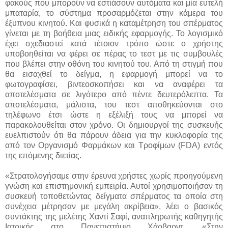
φακούς που μπορούν να εστιάσουν αυτόματα και μία ευτελή
μπαταρία, το σύστημα προσαρμόζεται στην κάμερα του
έξυπνου κινητού. Και φυσικά η καταμέτρηση του σπέρματος
γίνεται με τη βοήθεια μιας ειδικής εφαρμογής. Το λογισμικό
έχει σχεδιαστεί κατά τέτοιον τρόπο ώστε ο χρήστης
υποβοηθείται να φέρει σε πέρας το τεστ με τις συμβουλές
που βλέπει στην οθόνη του κινητού του. Από τη στιγμή που
θα εισαχθεί το δείγμα, η εφαρμογή μπορεί να το
φωτογραφίσει, βιντεοσκοπήσει και να αναφέρει τα
αποτελέσματα σε λιγότερο από πέντε δευτερόλεπτα. Τα
αποτελέσματα, μάλιστα, του τεστ αποθηκεύονται στο
τηλέφωνο έτσι ώστε η εξέλιξή τους να μπορεί να
παρακολουθείται στον χρόνο. Οι δημιουργοί της συσκευής
ευελπιστούν ότι θα πάρουν άδεια για την κυκλοφορία της
από τον Οργανισμό Φαρμάκων και Τροφίμων (FDA) εντός
της επόμενης διετίας.
«Στρατολογήσαμε στην έρευνα χρήστες χωρίς προηγούμενη
γνώση και επιστημονική εμπειρία. Αυτοί χρησιμοποιήσαν τη
συσκευή τοποθετώντας δείγματα σπέρματος τα οποία στη
συνέχεια μέτρησαν με μεγάλη ακρίβεια», λέει ο βασικός
συντάκτης της μελέτης Χαντί Σαφί, αναπληρωτής καθηγητής
Ιατρικής στο Πανεπιστήμιο Χάρβαρντ. «Στην