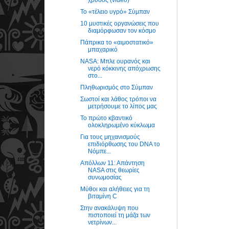
Το «τέλειο υγρό» Σύμπαν
10 μυστικές οργανώσεις που
διαμόρφωσαν τον κόσμο
Πάπρικα το «αιμοστατικό»
μπαχαρικό
NASA: Μπλε ουρανός και
νερό κόκκινης απόχρωσης
στο...
Πληθωρισμός στο Σύμπαν
Σωστοί και λάθος τρόποι να
μετρήσουμε το λίπος μας
Το πρώτο κβαντικό
ολοκληρωμένο κύκλωμα
Για τους μηχανισμούς
επιδιόρθωσης του DNA το
Νόμπε...
Απόλλων 11: Απάντηση
NASA στις θεωρίες
συνωμοσίας
Μύθοι και αλήθειες για τη
βιταμίνη C
Στην ανακάλυψη που
πιστοποιεί τη μάζα των
νετρίνων...