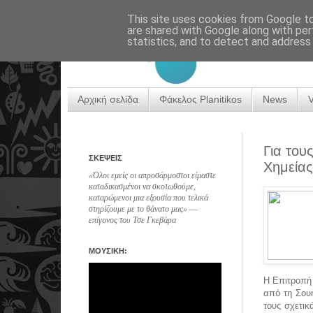
This site uses cookies from Google to 
are shared with Google along with per
statistics, and to detect and address
Αρχική σελίδα
Φάκελος Planitikos
News
Για του
ΣΚΕΨΕΙΣ
Χημείας
«Όλοι εμείς οι απροσάρμοστοι είμαστε
καταδικασμένοι να σκοτωθούμε,
καταρώμενοι μια εξουσία που τελικά
στηρίζουμε με το θάνατο μας» ―
επίγονος του Τσε Γκεβάρα
ΜΟΥΣΙΚΗ:
Η Επιτροπή
από τη Σουη
τους σχετι