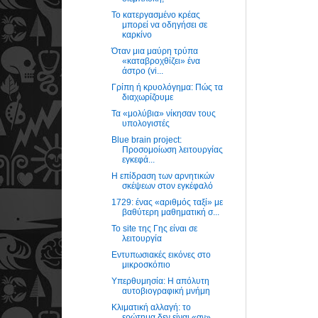
Το κατεργασμένο κρέας
μπορεί να οδηγήσει σε
καρκίνο
Όταν μια μαύρη τρύπα
«καταβροχθίζει» ένα
άστρο (vi...
Γρίπη ή κρυολόγημα: Πώς τα
διαχωρίζουμε
Τα «μολύβια» νίκησαν τους
υπολογιστές
Blue brain project:
Προσομοίωση λειτουργίας
εγκεφά...
Η επίδραση των αρνητικών
σκέψεων στον εγκέφαλό
1729: ένας «αριθμός ταξί» με
βαθύτερη μαθηματική σ...
Το site της Γης είναι σε
λειτουργία
Εντυπωσιακές εικόνες στο
μικροσκόπιο
Υπερθυμησία: Η απόλυτη
αυτοβιογραφική μνήμη
Κλιματική αλλαγή: το
ερώτημα δεν είναι «αν»