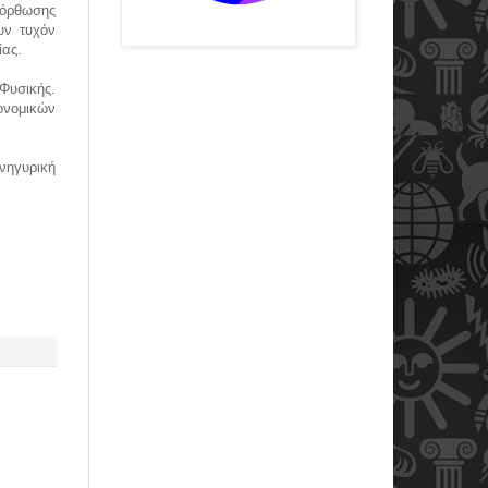
διόρθωσης
υν τυχόν
ίας.
Φυσικής.
ονομικών
νηγυρική