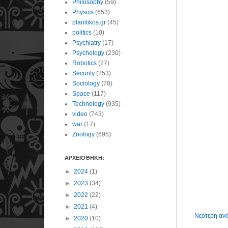
Philosophy
(59)
Physics
(653)
planitikos.gr
(45)
politics
(10)
Psychiatry
(17)
Psychology
(230)
Robotics
(27)
Security
(253)
Sociology
(78)
Space
(117)
Technology
(935)
video
(743)
war
(17)
Zoology
(695)
ΑΡΧΕΙΟΘΗΚΗ:
►
2024
(1)
►
2023
(34)
►
2022
(22)
►
2021
(4)
Νεότερη αν
►
2020
(10)