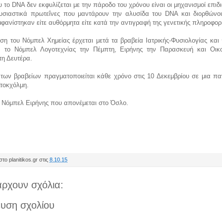
 το DNA δεν εκφυλίζεται με την πάροδο του χρόνου είναι οι μηχανισμοί επι
υσιαστικά πρωτεΐνες που μαντάρουν την αλυσίδα του DNA και διορθώνο
φανίστηκαν είτε αυθόρμητα είτε κατά την αντιγραφή της γενετικής πληροφορ
η του Νόμπελ Χημείας έρχεται μετά τα βραβεία Ιατρικής-Φυσιολογίας και 
 το Νόμπελ Λογοτεχνίας την Πέμπτη, Ειρήνης την Παρασκευή και Οικ
τη Δευτέρα.
των βραβείων πραγματοποιείται κάθε χρόνο στις 10 Δεκεμβρίου σε μια πα
Στοκχόλμη.
ο Νόμπελ Ειρήνης που απονέμεται στο Όσλο.
το planitikos.gr στις
8.10.15
ρχουν σχόλια:
υση σχολίου