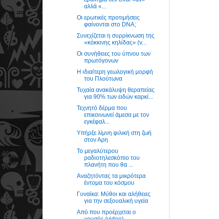
αλλά «...
Οι ερωτικές προτιμήσεις
φαίνονται στο DNA;
Συνεχίζεται η συρρίκνωση της
«κόκκινης κηλίδας» (v...
Οι συνήθειες του ύπνου των
πρωτόγονων
H ιδιαίτερη γεωλογική μορφή
του Πλούτωνα
Τυχαία ανακάλυψη θεραπείας
για 90% των ειδών καρκί...
Τεχνητό δέρμα που
επικοινωνεί άμεσα με τον
εγκέφαλ...
Υπήρξε λίμνη φιλική στη ζωή
στον Αρη
To μεγαλύτερου
ραδιοτηλεσκόπιο του
πλανήτη που θα ...
Αναζητόντας τα μικρότερα
έντομα του κόσμου
Γυναίκα: Μύθοι και αλήθειες
για την σεξουαλική υγεία
Από που προέρχεται ο
χρυσός (video)