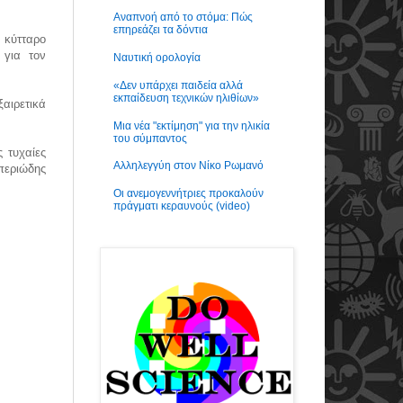
Αναπνοή από το στόμα: Πώς
επηρεάζει τα δόντια
 κύτταρο
 για τον
Ναυτική ορολογία
«Δεν υπάρχει παιδεία αλλά
εκπαίδευση τεχνικών ηλιθίων»
ξαιρετικά
Μια νέα "εκτίμηση" για την ηλικία
του σύμπαντος
 τυχαίες
Αλληλεγγύη στον Νίκο Ρωμανό
περιώδης
Οι ανεμογεννήτριες προκαλούν
πράγματι κεραυνούς (video)