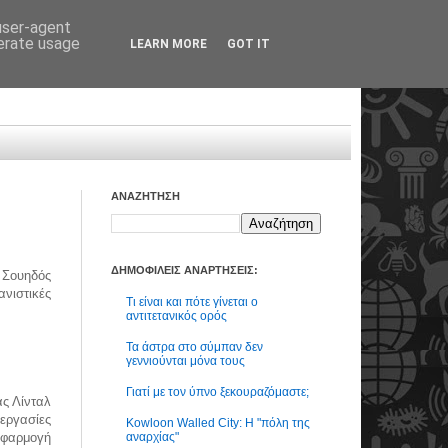
 user-agent
nerate usage
LEARN MORE
GOT IT
ΑΝΑΖΗΤΗΣΗ
ΔΗΜΟΦΙΛΕΙΣ ΑΝΑΡΤΗΣΕΙΣ:
Σουηδός
ανιστικές
Τι είναι και πότε γίνεται ο
αντιτετανικός ορός
Τα άστρα στο σύμπαν δεν
γεννιούνται μόνα τους
Γιατί με τον ύπνο ξεκουραζόμαστε;
ς Λίνταλ
εργασίες
Kowloon Walled City: Η "πόλη της
αναρχίας"
εφαρμογή