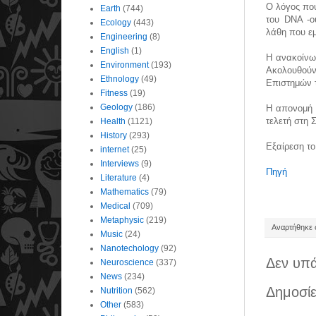
Ο λόγος που
Earth
(744)
του DNA -ο
Ecology
(443)
λάθη που εμ
Engineering
(8)
English
(1)
Η ανακοίνωσ
Environment
(193)
Ακολουθούν
Ethnology
(49)
Επιστημών 
Fitness
(19)
Geology
(186)
Η απονομή 
τελετή στη 
Health
(1121)
History
(293)
Εξαίρεση τ
internet
(25)
Interviews
(9)
Πηγή
Literature
(4)
Mathematics
(79)
Medical
(709)
Metaphysic
(219)
Αναρτήθηκε σ
Music
(24)
Nanotechology
(92)
Δεν υπά
Neuroscience
(337)
News
(234)
Δημοσίε
Nutrition
(562)
Other
(583)