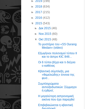
►
2019
(199)
►
2018
(634)
►
2017
(215)
►
2016
(412)
▼
2015
(543)
►
Δεκ 2015
(46)
►
Νοε 2015
(60)
▼
Οκτ 2015
(48)
Το μυστήριο του «SS Ourang
Medan» (video)
Εξωγήινοι πολιτισμοί τύπου II
και το άστρο KIC 846...
Οι 6 τύποι βήχα και τι δείχνει
ο καθένας
Κβαντική σύμπλεξη, μια
«θεμελιώδης» έννοια της
φυσ...
Συμπληρώματα
αντιοξειδωτικών: Σύμμαχοι
ή εχθροί;
Η μεγαλύτερη αστρονομική
εικόνα που έχει παραχθεί
Επιβεβαιώνεται η κβαντική
διεμπλοκή;