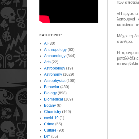
των αποτελ
«Η εργασία
λειτουργεί
καρκίνο», α
ΚΑΤΗΓΟΡΙΕΣ:
Μέχρι τη δε
σταθερό.
AI
(30)
Anthropology
(63)
Η πραγματι
Archaeology
(344)
μεταλλάξει
Arts
(22)
ακτινοβολία
Astrobiology
(19)
Astronomy
(1029)
Astrophysics
(108)
Behavior
(430)
Biology
(898)
Biomedical
(109)
Botany
(6)
Chemistry
(169)
covid-19
(1)
Crime
(65)
Culture
(93)
DIY
(55)