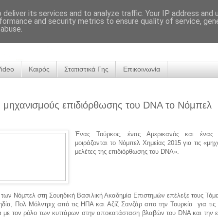
deliver its services and to analyze traffic. Your IP address and
formance and security metrics to ensure quality of service, ge
 abuse.
Video
Καιρός
Στατιστικά Γης
Επικοινωνία
ς μηχανισμούς επιδιόρθωσης του DNA το Νόμπελ
Ένας Τούρκος, ένας Αμερικανός και ένας 
μοιράζονται το Νόμπελ Χημείας 2015 για τις «μηχ
μελέτες της επιδιόρθωσης του DNA».
 των Νόμπελ στη Σουηδική Βασιλική Ακαδημία Επιστημών επέλεξε τους Τόμα
δία, Πολ Μόλντριχ από τις ΗΠΑ και Αζίζ Σανζάρ απο την Τουρκία για τις 
κά με τον ρόλο των κυττάρων στην αποκατάσταση βλαβών του DNA και την 