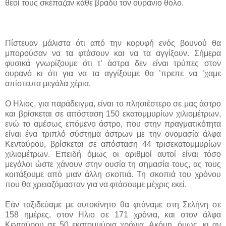
θεοί τους σκέπαζαν κάθε βράδυ τον ουράνιο θόλο.
Πίστευαν μάλιστα ότι από την κορυφή ενός βουνού θα
μπορούσαν να τα φτάσουν και να τα αγγίξουν. Σήμερα
φυσικά γνωρίζουμε ότι τ’ άστρα δεν είναι τρύπες στον
ουρανό κι ότι για να τα αγγίξουμε θα ’πρεπε να ’χαμε
απίστευτα μεγάλα χέρια.
Ο Ηλιος, για παράδειγμα, είναι το πλησιέστερο σε μας άστρο
και βρίσκεται σε απόσταση 150 εκατομμυρίων χιλιομέτρων,
ενώ το αμέσως επόμενο άστρο, που στην πραγματικότητα
είναι ένα τριπλό σύστημα άστρων με την ονομασία άλφα
Κενταύρου, βρίσκεται σε απόσταση 44 τρισεκατομμυρίων
χιλιομέτρων. Επειδή όμως οι αριθμοί αυτοί είναι τόσο
μεγάλοι ώστε χάνουν στην ουσία τη σημασία τους, ας τους
κοιτάξουμε από μιαν άλλη σκοπιά. Τη σκοπιά του χρόνου
που θα χρειαζόμασταν για να φτάσουμε μέχρις εκεί.
Εάν ταξιδεύαμε με αυτοκίνητο θα φτάναμε στη Σελήνη σε
158 ημέρες, στον Ηλιο σε 171 χρόνια, και στον άλφα
Κενταύρου σε 50 εκατομμύρια χρόνια. Ακόμη, όμως, κι αν