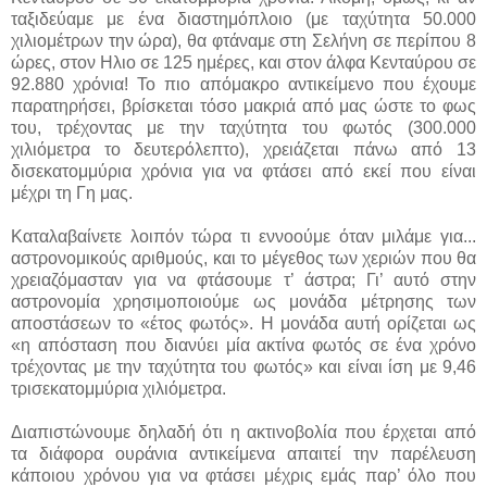
ταξιδεύαμε με ένα διαστημόπλοιο (με ταχύτητα 50.000
χιλιομέτρων την ώρα), θα φτάναμε στη Σελήνη σε περίπου 8
ώρες, στον Ηλιο σε 125 ημέρες, και στον άλφα Κενταύρου σε
92.880 χρόνια! Το πιο απόμακρο αντικείμενο που έχουμε
παρατηρήσει, βρίσκεται τόσο μακριά από μας ώστε το φως
του, τρέχοντας με την ταχύτητα του φωτός (300.000
χιλιόμετρα το δευτερόλεπτο), χρειάζεται πάνω από 13
δισεκατομμύρια χρόνια για να φτάσει από εκεί που είναι
μέχρι τη Γη μας.
Καταλαβαίνετε λοιπόν τώρα τι εννοούμε όταν μιλάμε για...
αστρονομικούς αριθμούς, και το μέγεθος των χεριών που θα
χρειαζόμασταν για να φτάσουμε τ’ άστρα; Γι’ αυτό στην
αστρονομία χρησιμοποιούμε ως μονάδα μέτρησης των
αποστάσεων το «έτος φωτός». Η μονάδα αυτή ορίζεται ως
«η απόσταση που διανύει μία ακτίνα φωτός σε ένα χρόνο
τρέχοντας με την ταχύτητα του φωτός» και είναι ίση με 9,46
τρισεκατομμύρια χιλιόμετρα.
Διαπιστώνουμε δηλαδή ότι η ακτινοβολία που έρχεται από
τα διάφορα ουράνια αντικείμενα απαιτεί την παρέλευση
κάποιου χρόνου για να φτάσει μέχρις εμάς παρ’ όλο που