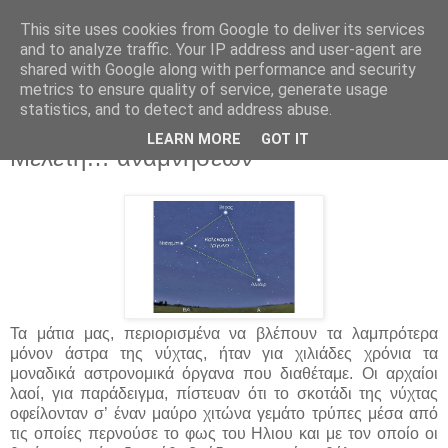
This site uses cookies from Google to deliver its services
and to analyze traffic. Your IP address and user-agent are
shared with Google along with performance and security
metrics to ensure quality of service, generate usage
statistics, and to detect and address abuse.
▼
LEARN MORE
GOT IT
Μελέτη… αναμνήσεων
Τα μάτια μας, περιορισμένα να βλέπουν τα λαμπρότερα
μόνον άστρα της νύχτας, ήταν για χιλιάδες χρόνια τα
μοναδικά αστρονομικά όργανα που διαθέταμε. Οι αρχαίοι
λαοί, για παράδειγμα, πίστευαν ότι το σκοτάδι της νύχτας
οφείλονταν σ’ έναν μαύρο χιτώνα γεμάτο τρύπες μέσα από
τις οποίες περνούσε το φως του Ηλιου και με τον οποίο οι