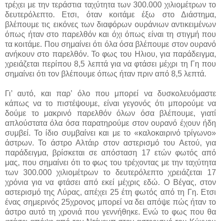
τρέχει με την τεράστια ταχύτητα των 300.000 χιλιομέτρων το
δευτερόλεπτο. Ετσι, όταν κοιτάμε έξω στο Διάστημα,
βλέπουμε τις εικόνες των διαφόρων ουράνιων αντικειμένων
όπως ήταν στο παρελθόν και όχι όπως είναι τη στιγμή που
τα κοιτάμε. Που σημαίνει ότι όλα όσα βλέπουμε στον ουρανό
ανήκουν στο παρελθόν. Το φως του Ηλιου, για παράδειγμα,
χρειάζεται περίπου 8,5 λεπτά για να φτάσει μέχρι τη Γη που
σημαίνει ότι τον βλέπουμε όπως ήταν πριν από 8,5 λεπτά.
Γι’ αυτό, και παρ’ όλο που μπορεί να δυσκολευόμαστε
κάπως να το πιστέψουμε, είναι γεγονός ότι μπορούμε να
δούμε το μακρινό παρελθόν όλων όσα βλέπουμε, γιατί
απλούστατα όλα όσα παρατηρούμε στον ουρανό έχουν ήδη
συμβεί. Το ίδιο συμβαίνει και με το «καλοκαιρινό τρίγωνο»
άστρων. Το άστρο Αλτάιρ στον αστερισμό του Αετού, για
παράδειγμα, βρίσκεται σε απόσταση 17 ετών φωτός από
μας, που σημαίνει ότι το φως του τρέχοντας με την ταχύτητα
των 300.000 χιλιομέτρων το δευτερόλεπτο χρειάζεται 17
χρόνια για να φτάσει από εκεί μέχρις εδώ. Ο Βέγας, στον
αστερισμό της Λύρας, απέχει 25 έτη φωτός από τη Γη. Ετσι
ένας σημερινός 25χρονος μπορεί να δει απόψε πώς ήταν το
άστρο αυτό τη χρονιά που γεννήθηκε. Ενώ το φως που θα