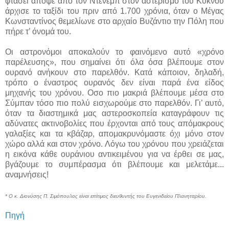
φτάσει απόψε από τον Ντένεμπ στον αστερισμό του Κύκνου
άρχισε το ταξίδι του πριν από 1.700 χρόνια, όταν ο Μέγας
Κωνσταντίνος θεμελίωνε στο αρχαίο Βυζάντιο την Πόλη που
πήρε τ’ όνομά του.
Οι αστρονόμοι αποκαλούν το φαινόμενο αυτό «χρόνο
παρέλευσης», που σημαίνει ότι όλα όσα βλέπουμε στον
ουρανό ανήκουν στο παρελθόν. Κατά κάποιον, δηλαδή,
τρόπο ο έναστρος ουρανός δεν είναι παρά ένα είδος
μηχανής του χρόνου. Οσο πιο μακριά βλέπουμε μέσα στο
Σύμπαν τόσο πιο πολύ εισχωρούμε στο παρελθόν. Γι’ αυτό,
όταν τα διαστημικά μας αστεροσκοπεία καταγράφουν τις
αδύνατες ακτινοβολίες που έρχονται από τους απόμακρους
γαλαξίες και τα κβάζαρ, απομακρυνόμαστε όχι μόνο στον
χώρο αλλά και στον χρόνο. Λόγω του χρόνου που χρειάζεται
η εικόνα κάθε ουράνιου αντικειμένου για να έρθει σε μας,
βγάζουμε το συμπέρασμα ότι βλέπουμε και μελετάμε...
αναμνήσεις!
* Ο κ. Διονύσης Π. Σιμόπουλος είναι επίτιμος διευθυντής του Ευγενιδείου Πλανηταρίου.
Πηγή