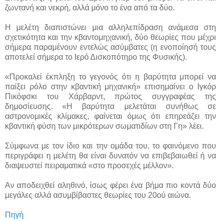
ζωντανή και νεκρή, αλλά μόνο το ένα από τα δύο.
Η μελέτη διαπιστώνει μια αλληλεπίδραση ανάμεσα στη
σχετικότητα και την κβαντομηχανική, δύο θεωρίες που μέχρι
σήμερα παραμένουν εντελώς ασύμβατες (η ενοποίησή τους
αποτελεί σήμερα το Ιερό Δισκοπότηρο της Φυσικής).
«Προκαλεί έκπληξη το γεγονός ότι η βαρύτητα μπορεί να
παίξει ρόλο στην κβαντική μηχανική» επισημαίνει ο Ιγκόρ
Πικόφσκι του Χάρβαρντ, πρώτος συγγραφέας της
δημοσίευσης. «Η βαρύτητα μελετάται συνήθως σε
αστρονομικές κλίμακες, φαίνεται όμως ότι επηρεάζει την
κβαντική φύση των μικρότερων σωματιδίων στη Γη» λέει.
Σύμφωνα με τον ίδιο και την ομάδα του, το φαινόμενο που
περιγράφει η μελέτη θα είναι δυνατόν να επιβεβαιωθεί ή να
διαψευστεί πειραματικά «στο προσεχές μέλλον».
Αν αποδειχθεί αληθινό, ίσως φέρει ένα βήμα πιο κοντά δύο
μεγάλες αλλά ασυμβίβαστες θεωρίες του 20ού αιώνα.
Πηγή