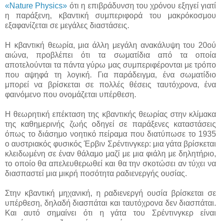
«Nature Physics»
ότι η επιβράδυνση του χρόνου εξηγεί γιατί
η παράξενη, κβαντική συμπεριφορά του μακρόκοσμου
εξαφανίζεται σε μεγάλες διαστάσεις.
Η κβαντική θεωρία, μια άλλη μεγάλη ανακάλυψη του 20ού
αιώνα, προβλέπει ότι τα σωματίδια από τα οποία
αποτελούνται τα πάντα γύρω μας συμπεριφέρονται με τρόπο
που αψηφά τη λογική. Για παράδειγμα, ένα σωματίδιο
μπορεί να βρίσκεται σε πολλές θέσεις ταυτόχρονα, ένα
φαινόμενο που ονομάζεται υπέρθεση.
Η θεωρητική επέκταση της κβαντικής θεωρίας στην κλίμακα
της καθημερινής ζωής οδηγεί σε παράξενες καταστάσεις
όπως το διάσημο νοητικό πείραμα που διατύπωσε το 1935
ο αυστριακός φυσικός Έρβιν Σρέντινγκερ: μια γάτα βρίσκεται
κλειδωμένη σε έναν θάλαμο μαζί με μια φιάλη με δηλητήριο,
το οποίο θα απελευθερωθεί και θα την σκοτώσει αν τύχει να
διασπαστεί μια μικρή ποσότητα ραδιενεργής ουσίας.
Στην κβαντική μηχανική, η ραδιενεργή ουσία βρίσκεται σε
υπέρθεση, δηλαδή διασπάται και ταυτόχρονα δεν διασπάται.
Και αυτό σημαίνει ότι η γάτα του Σρέντινγκερ είναι