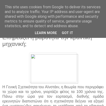
This site uses cookies from Google to deliver its services
and to analyze traffic. Your IP address and user-agent are
shared with Google along with performance and security
metrics to ensure quality of service, generate usage
statistics, and to detect and address abuse.
▼
LEARN MORE
GOT IT
Επηρεάζει η βαρύτητα την κβαντική
μηχανική;
Η Γενική Σχετικότητα του Αϊνστάιν, η θεωρία που περιγράφει
το χώρο και το χρόνο, γιορτάζει φέτος τα 100 χρόνια της.
Πάνω στην ώρα για τον εορτασμό, διεθνής ομάδα
ερευνητών διαπιστώνει ότι η σχετικότητα δείχνει να εξηγεί
ένα μυστηριώδες φαινόμενο: τη μετάβαση από τα κβαντικά