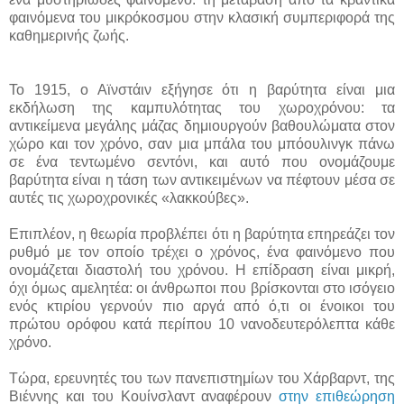
φαινόμενα του μικρόκοσμου στην κλασική συμπεριφορά της
καθημερινής ζωής.
Το 1915, ο Αϊνστάιν εξήγησε ότι η βαρύτητα είναι μια
εκδήλωση της καμπυλότητας του χωροχρόνου: τα
αντικείμενα μεγάλης μάζας δημιουργούν βαθουλώματα στον
χώρο και τον χρόνο, σαν μια μπάλα του μπόουλινγκ πάνω
σε ένα τεντωμένο σεντόνι, και αυτό που ονομάζουμε
βαρύτητα είναι η τάση των αντικειμένων να πέφτουν μέσα σε
αυτές τις χωροχρονικές «λακκούβες».
Επιπλέον, η θεωρία προβλέπει ότι η βαρύτητα επηρεάζει τον
ρυθμό με τον οποίο τρέχει ο χρόνος, ένα φαινόμενο που
ονομάζεται διαστολή του χρόνου. Η επίδραση είναι μικρή,
όχι όμως αμελητέα: οι άνθρωποι που βρίσκονται στο ισόγειο
ενός κτιρίου γερνούν πιο αργά από ό,τι οι ένοικοι του
πρώτου ορόφου κατά περίπου 10 νανοδευτερόλεπτα κάθε
χρόνο.
Τώρα, ερευνητές του των πανεπιστημίων του Χάρβαρντ, της
Βιέννης και του Κουίνσλαντ αναφέρουν
στην επιθεώρηση