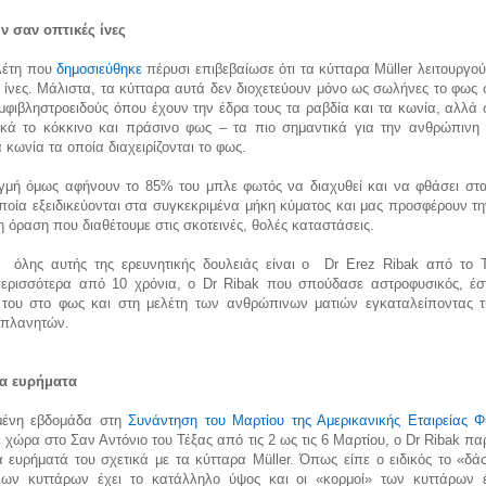
ν σαν οπτικές ίνες
λέτη που
δημοσιεύθηκε
πέρυσι επιβεβαίωσε ότι τα κύτταρα Müller λειτουργο
 ίνες. Μάλιστα, τα κύτταρα αυτά δεν διοχετεύουν μόνο ως σωλήνες το φως
μφιβληστροειδούς όπου έχουν την έδρα τους τα ραβδία και τα κωνία, αλλά
τικά το κόκκινο και πράσινο φως – τα πιο σημαντικά για την ανθρώπινη
 κωνία τα οποία διαχειρίζονται το φως.
τιγμή όμως αφήνουν το 85% του μπλε φωτός να διαχυθεί και να φθάσει στα
ποία εξειδικεύονται στα συγκεκριμένα μήκη κύματος και μας προσφέρουν τ
όραση που διαθέτουμε στις σκοτεινές, θολές καταστάσεις.
 όλης αυτής της ερευνητικής δουλειάς είναι ο Dr Erez Ribak από το T
ερισσότερα από 10 χρόνια, ο
Dr Ribak
που σπούδασε αστροφυσικός, έσ
 του στο φως και στη μελέτη των ανθρώπινων ματιών εγκαταλείποντας τ
 πλανητών.
ία ευρήματα
μένη εβδομάδα στη
Συνάντηση του Μαρτίου της Αμερικανικής Εταιρείας Φ
 χώρα στο Σαν Αντόνιο του Τέξας από τις 2 ως τις 6 Μαρτίου, ο
Dr Ribak
παρ
α ευρήματά του σχετικά με τα κύτταρα Müller. Όπως είπε ο ειδικός το «δ
νων κυττάρων έχει το κατάλληλο ύψος και οι «κορμοί» των κυττάρων 