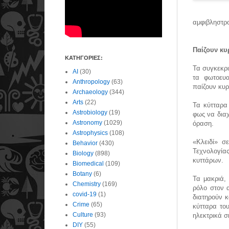
αμφιβληστρο
Παίζουν κυ
ΚΑΤΗΓΟΡΙΕΣ:
Τα συγκεκρι
AI
(30)
τα φωτοευα
Anthropology
(63)
παίζουν κυ
Archaeology
(344)
Arts
(22)
Τα κύτταρα
Astrobiology
(19)
φως να διαχ
Astronomy
(1029)
όραση.
Astrophysics
(108)
«Κλειδί» σ
Behavior
(430)
Τεχνολογία
Biology
(898)
κυττάρων.
Biomedical
(109)
Botany
(6)
Τα μακριά,
Chemistry
(169)
ρόλο στον 
covid-19
(1)
διατηρούν κ
Crime
(65)
κύτταρα το
Culture
(93)
ηλεκτρικά 
DIY
(55)