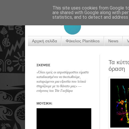
This site uses cookies from Google to 
are shared with Google along with per
statistics, and to detect and address
Αρχική σελίδα
Φάκελος Planitikos
News
Τα κύττ
ΣΚΕΨΕΙΣ
όραση
«Όλοι εμείς οι απροσάρμοστοι είμαστε
καταδικασμένοι να σκοτωθούμε,
καταρώμενοι μια εξουσία που τελικά
στηρίζουμε με το θάνατο μας» ―
επίγονος του Τσε Γκεβάρα
ΜΟΥΣΙΚΗ: