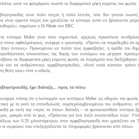
πλάτος ώστε να φιλτράρουν σωστά τα διαφορετικά μήκη κύματος του φωτός.
βληστροειδής είναι πολύ παχύς ή πολύ λεπτός, τότε δεν γίνεται σωστή 
να είναι αρκετά παχύς και χρειάζεται τα κύτταρα αυτά να βρίσκονται μπρ
ποδοχείς», σημείωσε ο
Dr Ribak
στο BBC.
 τα κύτταρα Müller είναι τόσο σημαντικά, αρχικώς προκάλεσε αντιδράσε
αι στους οφθαλμιάτρους, ανέφερε ο ερευνητής. «Πρέπει να παραδεχθώ ότι α
 ήταν έντονες». Προκειμένου να πείσει τους αμφισβητίες, η ομάδα του δη
τρισδιάστατες απεικονίσεις της δομής των κυττάρων και μέτρησε προσεχτι
έβαινε σε διαφορετικά μήκη κύματος φωτός σε πειράματα που διεξήχθησαν 
λλά και σε ανθρώπινους αμφιβληστροειδείς. «Αυτό κατά κάποιον τρόπο 
η θέση τους» είπε ο ειδικός.
φιβληστροειδής έχει διάταξη… προς τα πίσω
ανέφερε επίσης ότι η λειτουργία των κυττάρων Müller ως οδηγών του φωτός 
ετικά με το γιατί τα σπονδυλωτά, συμπεριλαμβανομένου του ανθρώπου, α
οειδή με αυτή την «προς τα πίσω» διάταξη – τα φωτοευαίσθητα κύτταρα βρ
έρος, μακριά από το φως. «Πρόκειται για ένα παζλ εκατοντάδων ετών. Υπά
άξεως των 0,25 χιλιοστόμετρων στον αμφιβληστροειδή που χρειάζεται να ‘δ
 οι νευρώνες που επεξεργάζονται τις πληροφορίες βρίσκονται από πίσω».