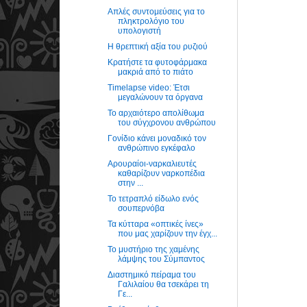
Απλές συντομεύσεις για το
πληκτρολόγιο του
υπολογιστή
Η θρεπτική αξία του ρυζιού
Κρατήστε τα φυτοφάρμακα
μακριά από το πιάτο
Timelapse video: Έτσι
μεγαλώνουν τα όργανα
Το αρχαιότερο απολίθωμα
του σύγχρονου ανθρώπου
Γονίδιο κάνει μοναδικό τον
ανθρώπινο εγκέφαλο
Αρουραίοι-ναρκαλιευτές
καθαρίζουν ναρκοπέδια
στην ...
Το τετραπλό είδωλο ενός
σουπερνόβα
Τα κύτταρα «οπτικές ίνες»
που μας χαρίζουν την έγχ...
Το μυστήριο της χαμένης
λάμψης του Σύμπαντος
Διαστημικό πείραμα του
Γαλιλαίου θα τσεκάρει τη
Γε...