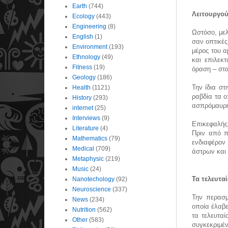
Earth
(744)
Λειτουργού
Ecology
(443)
Engineering
(8)
Ωστόσο, με
English
(1)
σαν οπτικές
Environment
(193)
μέρος του α
Ethnology
(49)
και επιλεκ
Fitness
(19)
όραση – στα
Geology
(186)
Την ίδια σ
Health
(1121)
ραβδία τα ο
History
(293)
ασπρόμαυρη 
internet
(25)
Interviews
(9)
Επικεφαλής
Literature
(4)
Πριν από π
Mathematics
(79)
ενδιαφέρον
Medical
(709)
άστρων και
Metaphysic
(219)
Music
(24)
Τα τελευτα
Nanotechology
(92)
Neuroscience
(337)
Την περασ
News
(234)
οποία έλαβε
Nutrition
(562)
τα τελευταί
Other
(583)
συγκεκριμέ