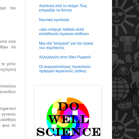
Αναπνοή από το στόμα: Πώς
αρα του
επηρεάζει τα δόντια
Ναυτική ορολογία
«Δεν υπάρχει παιδεία αλλά
εκπαίδευση τεχνικών ηλιθίων»
οστά από
Μια νέα "εκτίμηση" για την ηλικία
θηκε ότι
του σύμπαντος
Αλληλεγγύη στον Νίκο Ρωμανό
 το μπλε
Οι ανεμογεννήτριες προκαλούν
νυχτερινή
πράγματι κεραυνούς (video)
τιτούτου
ηνοειδών
ηρικτικό
 γενικώς
υαίσθητα
ο φως σε