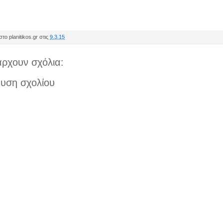
το planitikos.gr στις
9.3.15
ρχουν σχόλια:
υση σχολίου