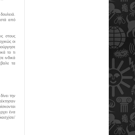
δουλειά.
οστά από
ις στους
ρχικώς οι
μιούργησε
κά το τι
σε ινδικά
έβαλε τα
δίνει την
πέκτησαν
ίσκονται
ρχει ένα
ιασχίσει’