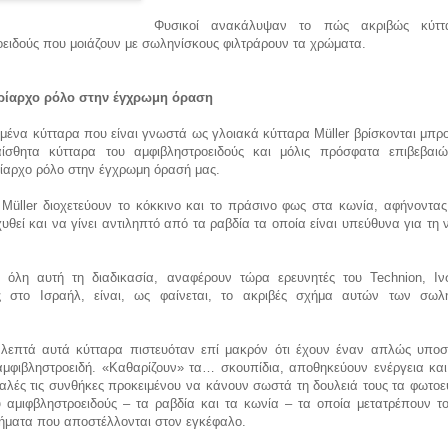
Φυσικοί ανακάλυψαν το πώς ακριβώς κύττ
ειδούς που μοιάζουν με σωληνίσκους φιλτράρουν τα χρώματα.
ρίαρχο ρόλο στην έγχρωμη όραση
μένα κύτταρα που είναι γνωστά ως γλοιακά κύτταρα Müller βρίσκονται μπρ
ίσθητα κύτταρα του αμφιβληστροειδούς και μόλις πρόσφατα επιβεβαιώ
ρίαρχο ρόλο στην έγχρωμη όρασή μας.
 Müller διοχετεύουν το κόκκινο και το πράσινο φως στα κωνία, αφήνοντας
υθεί και να γίνει αντιληπτό από τα ραβδία τα οποία είναι υπεύθυνα για τη 
ε όλη αυτή τη διαδικασία, αναφέρουν τώρα ερευνητές του Technion, Ινσ
ς στο Ισραήλ, είναι, ως φαίνεται, το ακριβές σχήμα αυτών των σωλ
 λεπτά αυτά κύτταρα πιστευόταν επί μακρόν ότι έχουν έναν απλώς υποστ
αμφιβληστροειδή. «Καθαρίζουν» τα… σκουπίδια, αποθηκεύουν ενέργεια και
αλές τις συνθήκες προκειμένου να κάνουν σωστά τη δουλειά τους τα φωτοε
υ αμιφβληστροειδούς – τα ραβδία και τα κωνία – τα οποία μετατρέπουν τ
σήματα που αποστέλλονται στον εγκέφαλο.