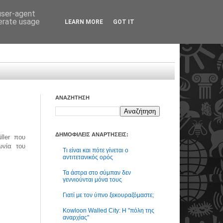
 user-agent
nerate usage
LEARN MORE
GOT IT
ΑΝΑΖΗΤΗΣΗ
ΔΗΜΟΦΙΛΕΙΣ ΑΝΑΡΤΗΣΕΙΣ:
ller που
ωνία του
Τι είναι και πότε γίνεται ο
αντιτετανικός ορός
Τα άστρα στο σύμπαν δεν
γεννιούνται μόνα τους
Γιατί με τον ύπνο ξεκουραζόμαστε;
Kowloon Walled City: Η "πόλη της
αναρχίας"