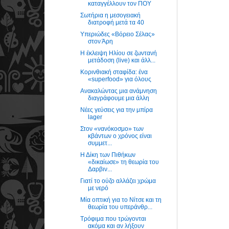
καταγγέλλουν τον ΠΟΥ
Σωτήρια η μεσογειακή
διατροφή μετά τα 40
Υπεριώδες «Βόρειο Σέλας»
στον Άρη
Η έκλειψη Ηλίου σε ζωντανή
μετάδοση (live) και άλλ...
Κορινθιακή σταφίδα: ένα
«superfood» για όλους
Ανακαλώντας μια ανάμνηση
διαγράφουμε μια άλλη
Νέες γεύσεις για την μπίρα
lager
Στον «νανόκοσμο» των
κβάντων ο χρόνος είναι
συμμετ...
Η Δίκη των Πιθήκων
«δικαίωσε» τη θεωρία του
Δαρβιν...
Γιατί το ούζο αλλάζει χρώμα
με νερό
Μία οπτική για το Νίτσε και τη
θεωρία του υπεράνθρ...
Tρόφιμα που τρώγονται
ακόμα και αν λήξουν