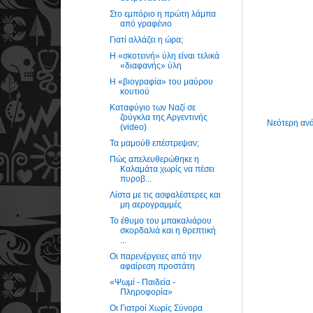
Στο εμπόριο η πρώτη λάμπα
από γραφένιο
Γιατί αλλάζει η ώρα;
Η «σκοτεινή» ύλη είναι τελικά
«διαφανής» ύλη
Η «βιογραφία» του μαύρου
κουτιού
Καταφύγιο των Ναζί σε
ζούγκλα της Αργεντινής
Νεότερη αν
(video)
Τα μαμούθ επέστρεψαν;
Πώς απελευθερώθηκε η
Καλαμάτα χωρίς να πέσει
πυροβ...
Λίστα με τις ασφαλέστερες και
μη αερογραμμές
Το έθυμο του μπακαλιάρου
σκορδαλιά και η θρεπτική
...
Οι παρενέργειες από την
αφαίρεση προστάτη
«Ψωμί - Παιδεία -
Πληροφορία»
Οι Γιατροί Χωρίς Σύνορα