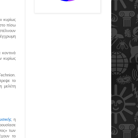
ύν κυρίως
 στο πίσω
 στέλνουν
 έγχρωμη
 κοντινά
ην κυρίως
echnion.
τρεψε το
η μελέτη
υσικής
η
ουσίασε
άσος» των
έχουν το