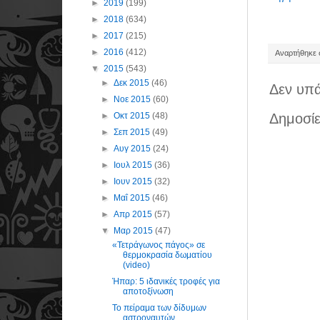
►
2019
(199)
►
2018
(634)
►
2017
(215)
►
2016
(412)
Αναρτήθηκε σ
▼
2015
(543)
►
Δεκ 2015
(46)
Δεν υπά
►
Νοε 2015
(60)
►
Οκτ 2015
(48)
Δημοσίε
►
Σεπ 2015
(49)
►
Αυγ 2015
(24)
►
Ιουλ 2015
(36)
►
Ιουν 2015
(32)
►
Μαΐ 2015
(46)
►
Απρ 2015
(57)
▼
Μαρ 2015
(47)
«Τετράγωνος πάγος» σε
θερμοκρασία δωματίου
(video)
Ήπαρ: 5 ιδανικές τροφές για
αποτοξίνωση
Το πείραμα των δίδυμων
αστροναυτών