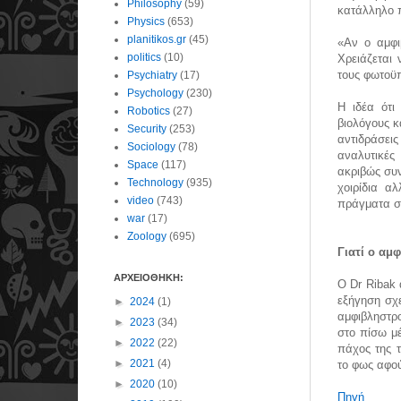
Philosophy
(59)
κατάλληλο 
Physics
(653)
planitikos.gr
(45)
«Αν ο αμφι
politics
(10)
Χρειάζεται 
τους φωτοϋ
Psychiatry
(17)
Psychology
(230)
Η ιδέα ότι
Robotics
(27)
βιολόγους κ
Security
(253)
αντιδράσεις
Sociology
(78)
αναλυτικές 
Space
(117)
ακριβώς συν
Technology
(935)
χοιρίδια α
video
(743)
πράγματα στ
war
(17)
Zoology
(695)
Γιατί ο αμ
ΑΡΧΕΙΟΘΗΚΗ:
Ο
Dr Ribak
εξήγηση σχ
►
2024
(1)
αμφιβληστρ
►
2023
(34)
στο πίσω μ
►
2022
(22)
πάχος της τ
►
2021
(4)
το φως αφού
►
2020
(10)
Πηγή