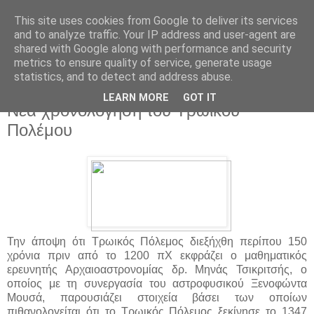
This site uses cookies from Google to deliver its services
and to analyze traffic. Your IP address and user-agent are
shared with Google along with performance and security
metrics to ensure quality of service, generate usage
statistics, and to detect and address abuse.
▼
LEARN MORE
GOT IT
Νέα χρονολόγηση του Τρωικού
Πολέμου
Την άποψη ότι Τρωικός Πόλεμος διεξήχθη περίπου 150
χρόνια πριν από το 1200 πΧ εκφράζει ο μαθηματικός
ερευνητής Αρχαιοαστρονομίας δρ. Μηνάς Τσικριτσής, ο
οποίος με τη συνεργασία του αστροφυσικού Ξενοφώντα
Μουσά, παρουσιάζει στοιχεία βάσει των οποίων
πιθανολογείται ότι το Τρωικός Πόλεμος ξεκίνησε το 1347