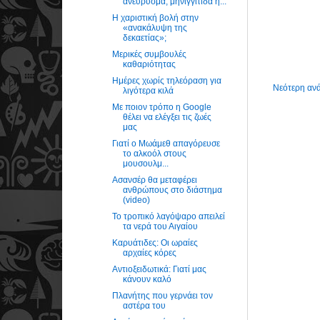
ανεύρυσμα, μηνιγγίτιδα ή...
Η χαριστική βολή στην
«ανακάλυψη της
δεκαετίας»;
Μερικές συμβουλές
καθαριότητας
Ημέρες χωρίς τηλεόραση για
Νεότερη αν
λιγότερα κιλά
Με ποιον τρόπο η Google
θέλει να ελέγξει τις ζωές
μας
Γιατί ο Μωάμεθ απαγόρευσε
το αλκοόλ στους
μουσουλμ...
Ασανσέρ θα μεταφέρει
ανθρώπους στο διάστημα
(video)
Το τροπικό λαγόψαρο απειλεί
τα νερά του Αιγαίου
Καρυάτιδες: Οι ωραίες
αρχαίες κόρες
Αντιοξειδωτικά: Γιατί μας
κάνουν καλό
Πλανήτης που γερνάει τον
αστέρα του