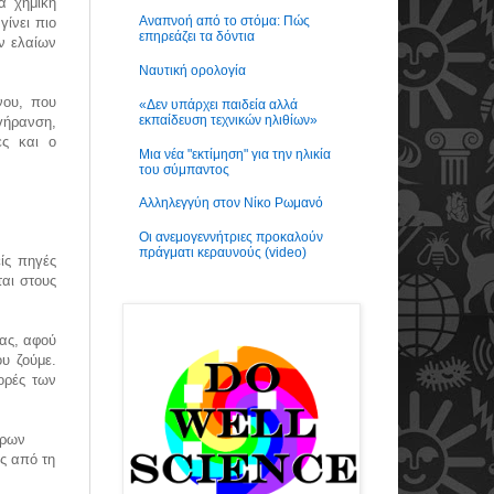
α χημική
Αναπνοή από το στόμα: Πώς
γίνει πιο
επηρεάζει τα δόντια
ν ελαίων
Ναυτική ορολογία
νου, που
«Δεν υπάρχει παιδεία αλλά
εκπαίδευση τεχνικών ηλιθίων»
γήρανση,
ες και ο
Μια νέα "εκτίμηση" για την ηλικία
του σύμπαντος
Αλληλεγγύη στον Νίκο Ρωμανό
Οι ανεμογεννήτριες προκαλούν
πράγματι κεραυνούς (video)
ίς πηγές
ται στους
ας, αφού
υ ζούμε.
ορές των
έρων
ς από τη