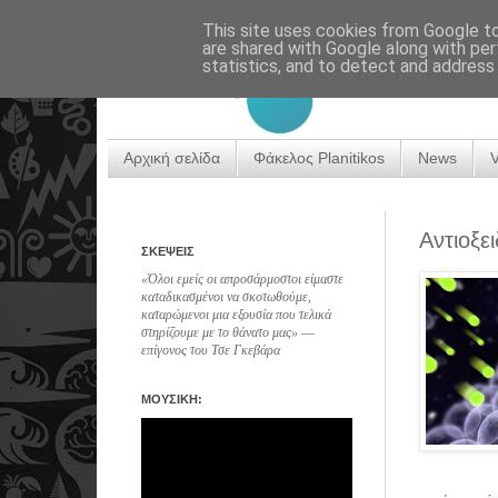
This site uses cookies from Google to 
are shared with Google along with per
statistics, and to detect and address
Αρχική σελίδα
Φάκελος Planitikos
News
Αντιοξε
ΣΚΕΨΕΙΣ
«Όλοι εμείς οι απροσάρμοστοι είμαστε
καταδικασμένοι να σκοτωθούμε,
καταρώμενοι μια εξουσία που τελικά
στηρίζουμε με το θάνατο μας» ―
επίγονος του Τσε Γκεβάρα
ΜΟΥΣΙΚΗ: