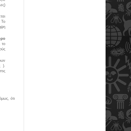
ες)
εται
 Το
ηψη
υρο
 το
ούς
ρων
 ).
τις
μως, ότι