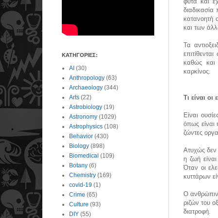
φυτά και έ
διαδικασία 
κατανοητή 
και των άλ
Τα αντιοξε
επιτίθεντα
ΚΑΤΗΓΟΡΙΕΣ:
καθώς και
AI
(30)
καρκίνος.
Anthropology
(63)
Archaeology
(344)
Arts
(22)
Tι είναι οι
Astrobiology
(19)
Είναι ουσί
Astronomy
(1029)
όπως είναι 
Astrophysics
(108)
ζώντες οργα
Behavior
(430)
Biology
(898)
Ατυχώς δεν
Biomedical
(109)
η ζωή είνα
Botany
(6)
Όταν οι ελε
Chemistry
(169)
κυττάρων ε
covid-19
(1)
Ο ανθρώπινο
Crime
(65)
ριζών του ο
Culture
(93)
διατροφή.
DIY
(55)