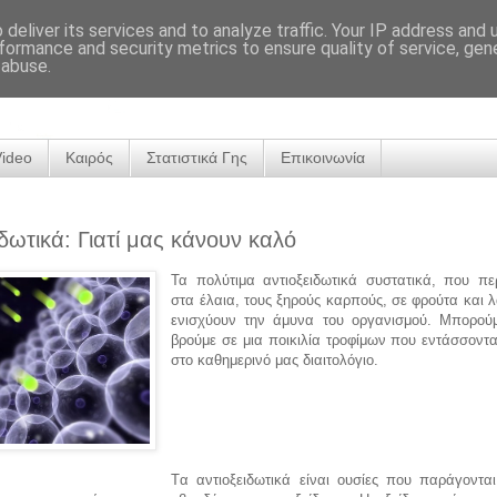
deliver its services and to analyze traffic. Your IP address and
formance and security metrics to ensure quality of service, ge
 abuse.
Video
Καιρός
Στατιστικά Γης
Επικοινωνία
ιδωτικά: Γιατί μας κάνουν καλό
Τα πολύτιμα αντιοξειδωτικά συστατικά, που περ
στα έλαια, τους ξηρούς καρπούς, σε φρούτα και 
ενισχύουν την άμυνα του οργανισμού. Μπορού
βρούμε σε μια ποικιλία τροφίμων που εντάσσοντα
στο καθημερινό μας διαιτολόγιο.
Tα αντιοξειδωτικά είναι ουσίες που παράγοντα