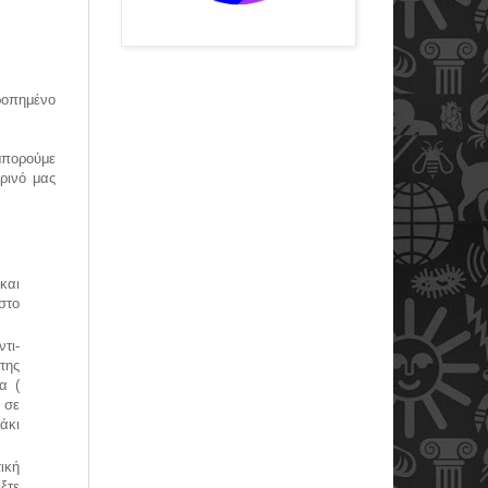
οπημένο
 μπορούμε
ρινό μας
 και
στο
τι-
της
α (
 σε
άκι
ική
ξτε