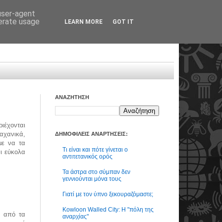
 user-agent
nerate usage
LEARN MORE
GOT IT
ΑΝΑΖΗΤΗΣΗ
ιέχονται
λαχανικά,
ΔΗΜΟΦΙΛΕΙΣ ΑΝΑΡΤΗΣΕΙΣ:
με να τα
Τι είναι και πότε γίνεται ο
ι εύκολα
αντιτετανικός ορός
Τα άστρα στο σύμπαν δεν
γεννιούνται μόνα τους
Γιατί με τον ύπνο ξεκουραζόμαστε;
Kowloon Walled City: Η "πόλη της
ι από τα
αναρχίας"