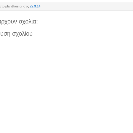
το planitikos.gr στις
22.9.14
ρχουν σχόλια:
υση σχολίου