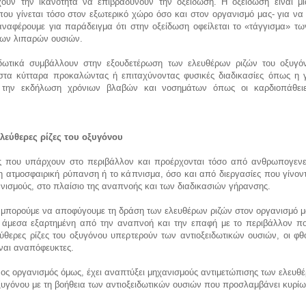
χουν την ικανότητα να επιβραδύνουν την οξείδωση. Η οξείδωση είναι μι
που γίνεται τόσο στον εξωτερικό χώρο όσο και στον οργανισμό μας- για να 
αναφέρουμε για παράδειγμα ότι στην οξείδωση οφείλεται το «τάγγισμα» τω
λων λιπαρών ουσιών.
ιδωτικά συμβάλλουν στην εξουδετέρωση των ελευθέρων ριζών του οξυγό
ι στα κύτταρα προκαλώντας ή επιταχύνοντας φυσικές διαδικασίες όπως η 
 την εκδήλωση χρόνιων βλαβών και νοσημάτων όπως οι καρδιοπάθει
 ελεύθερες ρίζες του οξυγόνου
ες που υπάρχουν στο περιβάλλον και προέρχονται τόσο από ανθρωπογενε
η ατμοσφαιρική ρύπανση ή το κάπνισμα, όσο και από διεργασίες που γίνον
νισμούς, στο πλαίσιο της αναπνοής και των διαδικασιών γήρανσης.
 μπορούμε να αποφύγουμε τη δράση των ελευθέρων ριζών στον οργανισμό μ
ι άμεσα εξαρτημένη από την αναπνοή και την επαφή με το περιβάλλον πο
ύθερες ρίζες του οξυγόνου υπερτερούν των αντιοξειδωτικών ουσιών, οι φθ
ίναι αναπόφευκτες.
ς οργανισμός όμως, έχει αναπτύξει μηχανισμούς αντιμετώπισης των ελευθ
ξυγόνου με τη βοήθεια των αντιοξειδωτικών ουσιών που προσλαμβάνει κυρίω