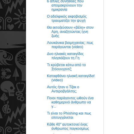
6 απλές συνήθειες που
απομακρύνουν την
ημικρανία
Ο αδελφικός εκφοβισμός
τραυματίζει την ψυχή
Θα εκτοξεύσουν «βέλη» στον
Αρη, αναζητώντας ίχνη
ζωής
Λουκάνικα βιομηχανίας: πως
παράγωνται (video)
Δυο ηλιακές καταιγίδες
πλησιάζουν τη Γη
Τι κρύβεται κάτω από το
Στόουνχεντζ;
Καταφθάνει ηλιακή καταιγίδα!
(video)
Αυτός ήταν ο Τζακ ο
Αντεροβγάλτης;
Ποιοι παράγοντες ωθούν ένα
καθημερινό άνθρωπο να
γ...
Τι είναι το Phishing και πως
επιτυγχάνεται
Κάθε 40'' αυτοκτονεί ένας
άνθρωπος παγκοσμίως