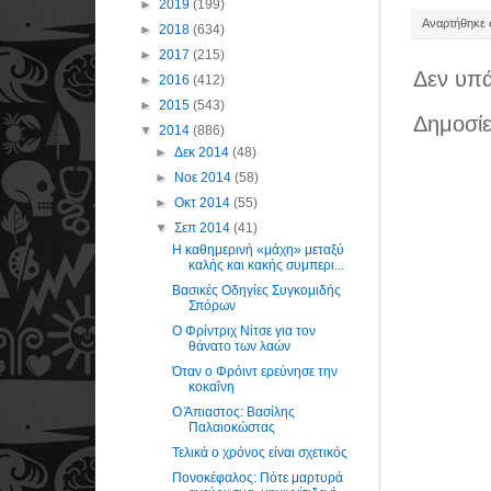
►
2019
(199)
Αναρτήθηκε σ
►
2018
(634)
►
2017
(215)
Δεν υπά
►
2016
(412)
►
2015
(543)
Δημοσίε
▼
2014
(886)
►
Δεκ 2014
(48)
►
Νοε 2014
(58)
►
Οκτ 2014
(55)
▼
Σεπ 2014
(41)
Η καθημερινή «μάχη» μεταξύ
καλής και κακής συμπερι...
Bασικές Oδηγίες Συγκομιδής
Σπόρων
Ο Φρίντριχ Νίτσε για τον
θάνατο των λαών
Όταν ο Φρόιντ ερεύνησε την
κοκαΐνη
Ο Άπιαστος: Βασίλης
Παλαιοκώστας
Τελικά ο χρόνος είναι σχετικός
Πονοκέφαλος: Πότε μαρτυρά