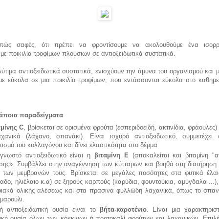
επώς σαφές, ότι πρέπει να φροντίσουμε να ακολουθούμε ένα ισορρ
, με ποικιλία τροφίμων πλούσιων σε αντιοξειδωτικά συστατικά.
ύτιμα αντιοξειδωτικά συστατικά, ενισχύουν την άμυνα του οργανισμού και
με εύκολα σε μια ποικιλία τροφίμων, που εντάσσονται εύκολα στο καθημε
κάποια παραδείγματα
αμίνης C
, βρίσκεται σε ορισμένα φρούτα (εσπεριδοειδή, ακτινίδια, φράουλες)
χανικά (λάχανο, σπανάκι). Είναι ισχυρό αντιοξειδωτικό, συμμετέχει 
ισμό του κολλαγόνου και δίνει ελαστικότητα στο δέρμα
γνωστό αντιοξειδωτικό είναι η
βιταμίνη Ε
(αποκαλείται και βιταμίνη "αν
σης». Συμβάλλει στην αναγέννηση των κύτταρων και βοηθά στη διατήρηση 
ς των μεμβρανών τους. Βρίσκεται σε μεγάλες ποσότητες στα φυτικά έλαι
αδο, ηλιέλαιο κ.α) σε ξηρούς καρπούς (καρύδια, φουντούκια, αμύγδαλα ...),
ριακά ολικής αλέσεως και στα πράσινα φυλλώδη λαχανικά, όπως το σπαν
 μαρούλι.
ή αντιοξειδωτική ουσία είναι το
βήτα-καροτένιο
. Είναι μια χαρακτηριστ
ική ουσία όλων των κόκκινων ή πορτοκαλί φρούτων και λαχανικών. Επιλέ