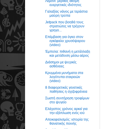
Λεμόνι: μερικές ακόμη
ευεργετικές ιδιότητες
Γαλαξίας νάνος με τεράστια
μαύρη τρύπα
Jetpack που βοηθά τους
στρατιώτες να τρέχουν
γρηγο...
Επέμβαση για όγκο στον
εγκέφαλο χρυσόψαρου
(video)
Έμπολα: πιθανή η μετάλλαξη
και μετάδοση μέσω αέρος
Διάσημοι με ψυχικές
ασθένειες
Kρυμμένα μυνήματα στα
λογότυπα εταιρειών
(video)
8 διαφορετικές γενετικές
παθήσεις η σχιζοφρένεια
Σωστή συντήρηση τροφίμων
στο ψυγείο
Ελάχιστος χρόνος αρκεί για
την εξάπλωση ενός ιού
Αποκεφαλισμός: ιστορία της
θανατικής ποινής