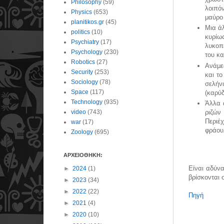
Philosophy
(59)
λοιπό
Physics
(653)
μαύρο
planitikos.gr
(45)
Μια άλ
politics
(10)
κυρίω
Psychiatry
(17)
λυκοπέ
Psychology
(230)
του κα
Robotics
(27)
Ανάμε
Security
(253)
και το
Sociology
(78)
σελήν
Space
(117)
(καρύδ
Technology
(935)
Άλλα 
video
(743)
ριζών
Περιέ
war
(17)
φράου
Zoology
(695)
ΑΡΧΕΙΟΘΗΚΗ:
Είναι αδύνα
►
2024
(1)
βρίσκονται 
►
2023
(34)
►
2022
(22)
Πηγή
►
2021
(4)
►
2020
(10)