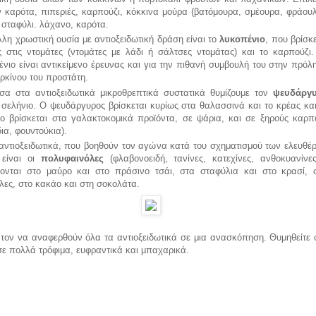
ν καρότα, πιπεριές, καρπούζι, κόκκινα μούρα (βατόμουρα, σμέουρα, φράουλ
 σταφύλι. λάχανο, καρότα.
λη χρωστική ουσία με αντιοξειδωτική δράση είναι το
λυκοπένιο
, που βρίσκ
ς στις ντομάτες (ντομάτες με λάδι ή σάλτσες ντομάτας) και το καρπούζι.
νιο είναι αντικείμενο έρευνας και για την πιθανή συμβουλή του στην πρόλ
ρκίνου του προστάτη.
σα στα αντιοξειδωτικά μικροθρεπτικά συστατικά θυμίζουμε τον
ψευδάργ
 σελήνιο. Ο ψευδάργυρος βρίσκεται κυρίως στα θαλασσινά και το κρέας και
ιο βρίσκεται στα γαλακτοκομικά προϊόντα, σε ψάρια, και σε ξηρούς καρπ
ια, φουντούκια).
αντιοξειδωτικά, που βοηθούν τον αγώνα κατά του σχηματισμού των ελευθέ
 είναι οι
πολυφαινόλες
(φλαβονοειδή, τανίνες, κατεχίνες, ανθοκυανίνες
χονται στο μαύρο και στο πράσινο τσάι, στα σταφύλια και στο κρασί, σ
λες, στο κακάο και στη σοκολάτα.
τον να αναφερθούν όλα τα αντιοξειδωτικά σε μια ανασκόπηση. Θυμηθείτε ό
σε πολλά τρόφιμα, ευφραντικά και μπαχαρικά.