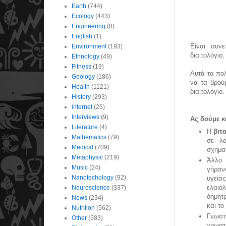
Earth
(744)
Ecology
(443)
Engineering
(8)
English
(1)
Είναι συν
Environment
(193)
διαιτολόγιο
Ethnology
(49)
Fitness
(19)
Αυτά τα πολ
Geology
(186)
να τα βρού
Health
(1121)
διαιτολόγιο.
History
(293)
internet
(25)
Interviews
(9)
Ας δούμε 
Literature
(4)
Η
βιτ
Mathematics
(79)
σε λα
Medical
(709)
σχηματ
Metaphysic
(219)
Άλλο 
Music
(24)
γήραν
Nanotechology
(92)
υγεία
ελαιόλ
Neuroscience
(337)
δημητ
News
(234)
και το
Nutrition
(562)
Γνωστ
Other
(583)
χρωστ