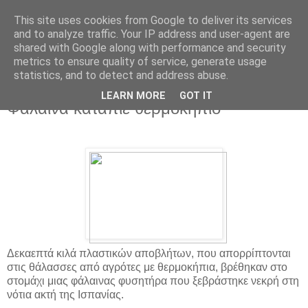
This site uses cookies from Google to deliver its services
and to analyze traffic. Your IP address and user-agent are
shared with Google along with performance and security
metrics to ensure quality of service, generate usage
statistics, and to detect and address abuse.
▼
LEARN MORE
GOT IT
Φάλαινα κατάπιε θερμοκήπιο
Δεκαεπτά κιλά πλαστικών αποβλήτων, που απορρίπτονται
στις θάλασσες από αγρότες με θερμοκήπια, βρέθηκαν στο
στομάχι μιας φάλαινας φυσητήρα που ξεβράστηκε νεκρή στη
νότια ακτή της Ισπανίας.