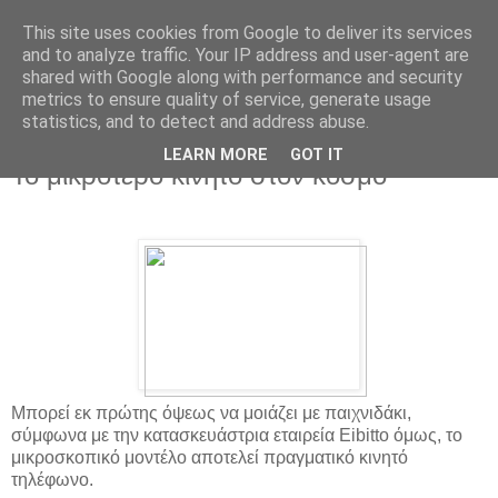
This site uses cookies from Google to deliver its services
and to analyze traffic. Your IP address and user-agent are
shared with Google along with performance and security
metrics to ensure quality of service, generate usage
statistics, and to detect and address abuse.
▼
LEARN MORE
GOT IT
Το μικρότερο κινητό στον κόσμο
Μπορεί εκ πρώτης όψεως να μοιάζει με παιχνιδάκι,
σύμφωνα με την κατασκευάστρια εταιρεία Eibitto όμως, το
μικροσκοπικό μοντέλο αποτελεί πραγματικό κινητό
τηλέφωνο.