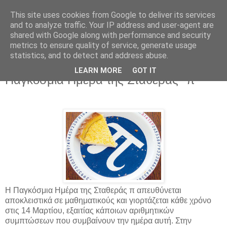
This site uses cookies from Google to deliver its services
and to analyze traffic. Your IP address and user-agent are
shared with Google along with performance and security
metrics to ensure quality of service, generate usage
statistics, and to detect and address abuse.
▼
LEARN MORE
GOT IT
Παγκόσμια Ημέρα της Σταθεράς "π"
Η Παγκόσμια Ημέρα της Σταθεράς π απευθύνεται
αποκλειστικά σε μαθηματικούς και γιορτάζεται κάθε χρόνο
στις 14 Μαρτίου, εξαιτίας κάποιων αριθμητικών
συμπτώσεων που συμβαίνουν την ημέρα αυτή. Στην